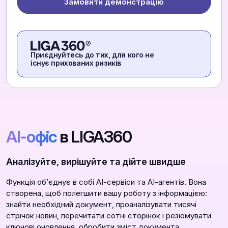
Замовити демонстрацію
Приєднуйтесь до тих, для кого не
існує прихованих ризиків
АІ-офіс
в LIGA360
Аналізуйте, вирішуйте та дійте швидше
Функція обʼєднує в собі АІ-сервіси та АІ-агентів. Вона
створена, щоб полегшити вашу роботу з інформацією:
знайти необхідний документ, проаналізувати тисячі
стрічок новин, перечитати сотні сторінок і резюмувати
ключові оновлення, обробити зміст документа,