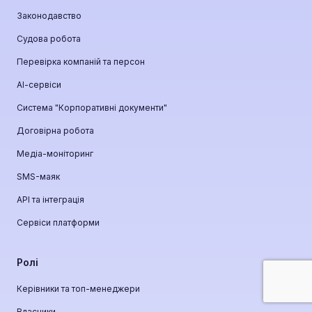
Законодавство
Судова робота
Перевірка компаній та персон
АІ-сервіси
Система "Корпоративні документи"
Договірна робота
Медіа-моніторинг
SMS-маяк
API та інтеграція
Сервіси платформи
Ролі
Керівники та топ-менеджери
Власники