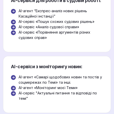
АІ-сервіси для роботи в судовій роботі:
AI-агент “Експрес-аналіз нових рішень
Касаційної інстанції”
AI-сервіс «Пошук схожих судових рішень»
AI-сервіс «Аналіз судової справи»
AI-сервіс «Порівняння аргументів різних
судових справ»
АІ-сервіси з моніторингу новин:
AI-агент «Самарі щодобових новин та постів у
соцмережах по Темі» та інші.
AI-агент «Моніторинг моєї Теми»
АІ-сервіс "Актуальні питання та відповіді по
темі"