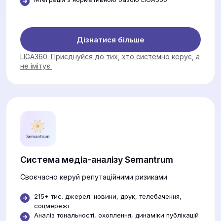
Дізнатися більше
LIGA360. Приєднуйся до тих, хто системно керує, а
не імітує.
Система медіа-аналізу Semantrum
Своєчасно керуй репутаційними ризиками
215+ тис. джерел: новини, друк, телебачення,
соцмережі
Аналіз тональності, охоплення, динаміки публікацій