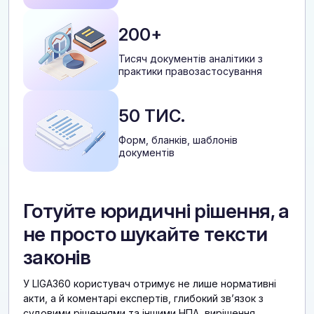
200+
Тисяч документів аналітики з
практики правозастосування
50 ТИС.
Форм, бланків, шаблонів
документів
Готуйте юридичні рішення, а
не просто шукайте тексти
законів
У LIGA360 користувач отримує не лише нормативні
акти, а й коментарі експертів, глибокий звʼязок з
судовими рішеннями та іншими НПА, вирішення