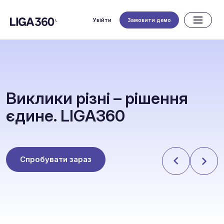
Увійти
Замовити демо
В
и
к
л
и
к
и
р
і
з
н
і
–
р
і
ш
е
н
н
я
є
д
и
н
е
.
L
I
G
A
3
6
0
Спробувати зараз