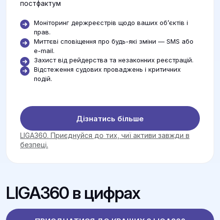
постфактум
Моніторинг держреєстрів щодо ваших об’єктів і
прав.
Миттєві сповіщення про будь-які зміни — SMS або
e-mail.
Захист від рейдерства та незаконних реєстрацій.
Відстеження судових проваджень і критичних
подій.
Дізнатись більше
LIGA360. Приєднуйся до тих, чиї активи завжди в
безпеці.
LIGA360 в цифрах