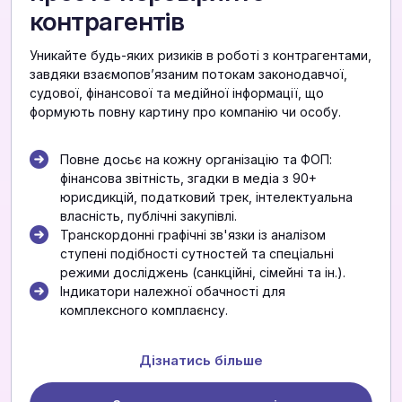
контрагентів
Уникайте будь-яких ризиків в роботі з контрагентами,
завдяки взаємоповʼязаним потокам законодавчої,
судової, фінансової та медійної інформації, що
формують повну картину про компанію чи особу.
Повне досьє на кожну організацію та ФОП:
фінансова звітність, згадки в медіа з 90+
юрисдикцій, податковий трек, інтелектуальна
власність, публічні закупівлі.
Транскордонні графічні зв'язки із аналізом
ступені подібності сутностей та спеціальні
режими досліджень (санкційні, сімейні та ін.).
Індикатори належної обачності для
комплексного комплаєнсу.
Дізнатись більше