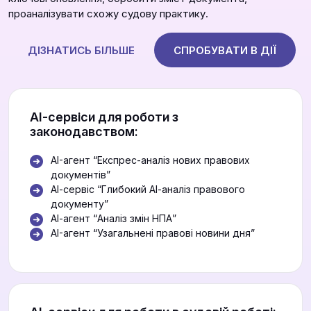
проаналізувати схожу судову практику.
ДІЗНАТИСЬ БІЛЬШЕ
СПРОБУВАТИ В ДІЇ
АІ-сервіси для роботи з
законодавством:
AI-агент “Експрес-аналіз нових правових
документів”
АІ-сервіс “Глибокий АІ-аналіз правового
документу”
АІ-агент “Аналіз змін НПА”
AI-агент “Узагальнені правові новини дня”