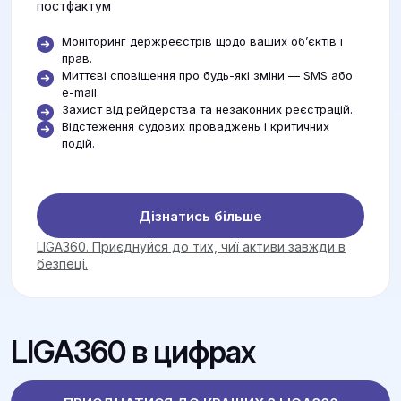
постфактум
Моніторинг держреєстрів щодо ваших об’єктів і
прав.
Миттєві сповіщення про будь-які зміни — SMS або
e-mail.
Захист від рейдерства та незаконних реєстрацій.
Відстеження судових проваджень і критичних
подій.
Дізнатись більше
LIGA360. Приєднуйся до тих, чиї активи завжди в
безпеці.
LIGA360 в цифрах