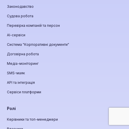
Законодавство
Судова робота
Перевірка компаній та персон
АІ-сервіси
Система "Корпоративні документи"
Договірна робота
Медіа-моніторинг
SMS-маяк
API та інтеграція
Сервіси платформи
Ролі
Керівники та топ-менеджери
Власники