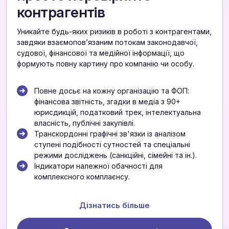
контрагентів
Уникайте будь-яких ризиків в роботі з контрагентами,
завдяки взаємоповʼязаним потокам законодавчої,
судової, фінансової та медійної інформації, що
формують повну картину про компанію чи особу.
Повне досьє на кожну організацію та ФОП:
фінансова звітність, згадки в медіа з 90+
юрисдикцій, податковий трек, інтелектуальна
власність, публічні закупівлі.
Транскордонні графічні зв'язки із аналізом
ступені подібності сутностей та спеціальні
режими досліджень (санкційні, сімейні та ін.).
Індикатори належної обачності для
комплексного комплаєнсу.
Дізнатись більше