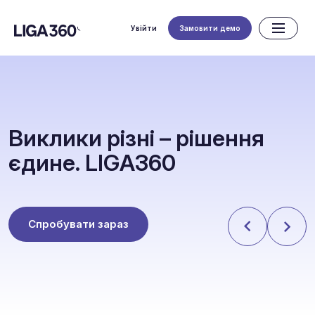
Увійти
Замовити демо
В
и
к
л
и
к
и
р
і
з
н
і
–
р
і
ш
е
н
н
я
є
д
и
н
е
.
L
I
G
A
3
6
0
Спробувати зараз