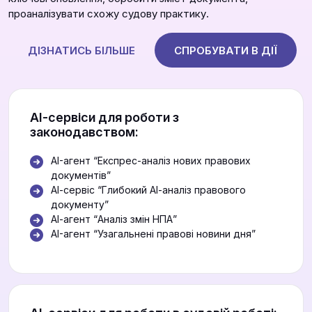
проаналізувати схожу судову практику.
ДІЗНАТИСЬ БІЛЬШЕ
СПРОБУВАТИ В ДІЇ
АІ-сервіси для роботи з
законодавством:
AI-агент “Експрес-аналіз нових правових
документів”
АІ-сервіс “Глибокий АІ-аналіз правового
документу”
АІ-агент “Аналіз змін НПА”
AI-агент “Узагальнені правові новини дня”