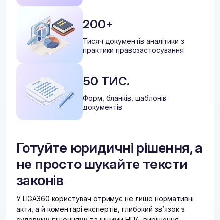
200+
Тисяч документів аналітики з
практики правозастосування
50 ТИС.
Форм, бланків, шаблонів
документів
Готуйте юридичні рішення, а
не просто шукайте тексти
законів
У LIGA360 користувач отримує не лише нормативні
акти, а й коментарі експертів, глибокий звʼязок з
судовими рішеннями та іншими НПА, вирішення