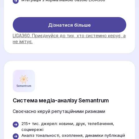
Дізнатися більше
LIGA360. Приєднуйся до тих, хто системно керує, а
не імітує.
Система медіа-аналізу Semantrum
Своєчасно керуй репутаційними ризиками
215+ тис. джерел: новини, друк, телебачення,
соцмережі
Аналіз тональності, охоплення, динаміки публікацій