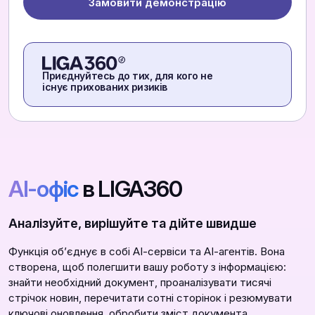
Замовити демонстрацію
Приєднуйтесь до тих, для кого не
існує прихованих ризиків
АІ-офіс
в LIGA360
Аналізуйте, вирішуйте та дійте швидше
Функція обʼєднує в собі АІ-сервіси та АІ-агентів. Вона
створена, щоб полегшити вашу роботу з інформацією:
знайти необхідний документ, проаналізувати тисячі
стрічок новин, перечитати сотні сторінок і резюмувати
ключові оновлення, обробити зміст документа,