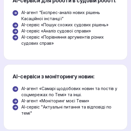
АІ-сервіси для роботи в судовій роботі:
AI-агент “Експрес-аналіз нових рішень
Касаційної інстанції”
AI-сервіс «Пошук схожих судових рішень»
AI-сервіс «Аналіз судової справи»
AI-сервіс «Порівняння аргументів різних
судових справ»
АІ-сервіси з моніторингу новин:
AI-агент «Самарі щодобових новин та постів у
соцмережах по Темі» та інші.
AI-агент «Моніторинг моєї Теми»
АІ-сервіс "Актуальні питання та відповіді по
темі"