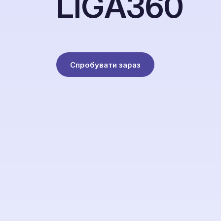
L
I
G
A
3
6
0
Спробувати зараз