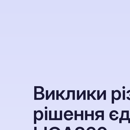
В
и
к
л
и
к
и
р
і
р
і
ш
е
н
н
я
є