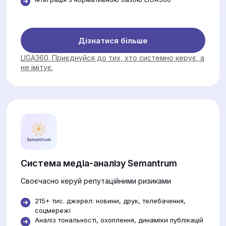
Дізнатися більше
LIGA360. Приєднуйся до тих, хто системно керує, а
не імітує.
Система медіа-аналізу Semantrum
Своєчасно керуй репутаційними ризиками
215+ тис. джерел: новини, друк, телебачення,
соцмережі
Аналіз тональності, охоплення, динаміки публікацій