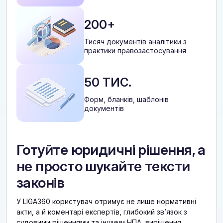
200+
Тисяч документів аналітики з
практики правозастосування
50 ТИС.
Форм, бланків, шаблонів
документів
Готуйте юридичні рішення, а
не просто шукайте тексти
законів
У LIGA360 користувач отримує не лише нормативні
акти, а й коментарі експертів, глибокий звʼязок з
судовими рішеннями та іншими НПА, вирішення