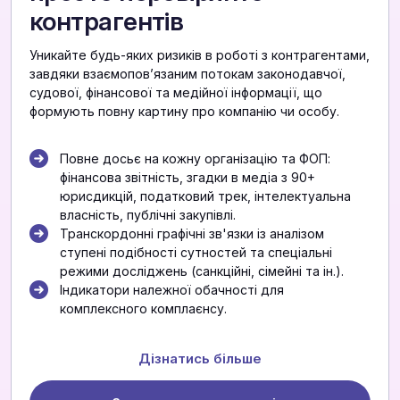
контрагентів
Уникайте будь-яких ризиків в роботі з контрагентами,
завдяки взаємоповʼязаним потокам законодавчої,
судової, фінансової та медійної інформації, що
формують повну картину про компанію чи особу.
Повне досьє на кожну організацію та ФОП:
фінансова звітність, згадки в медіа з 90+
юрисдикцій, податковий трек, інтелектуальна
власність, публічні закупівлі.
Транскордонні графічні зв'язки із аналізом
ступені подібності сутностей та спеціальні
режими досліджень (санкційні, сімейні та ін.).
Індикатори належної обачності для
комплексного комплаєнсу.
Дізнатись більше