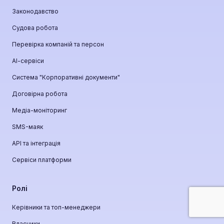
Законодавство
Судова робота
Перевірка компаній та персон
АІ-сервіси
Система "Корпоративні документи"
Договірна робота
Медіа-моніторинг
SMS-маяк
API та інтеграція
Сервіси платформи
Ролі
Керівники та топ-менеджери
Власники