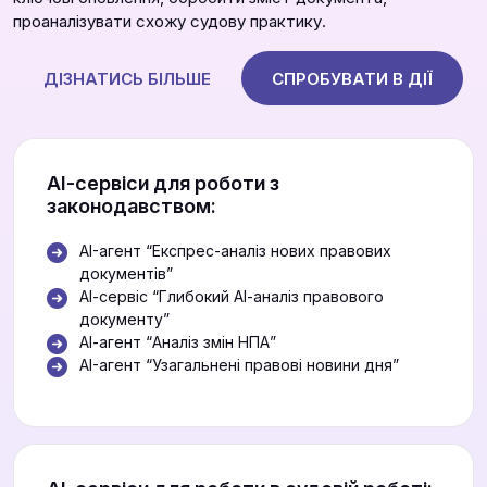
проаналізувати схожу судову практику.
ДІЗНАТИСЬ БІЛЬШЕ
СПРОБУВАТИ В ДІЇ
АІ-сервіси для роботи з
законодавством:
AI-агент “Експрес-аналіз нових правових
документів”
АІ-сервіс “Глибокий АІ-аналіз правового
документу”
АІ-агент “Аналіз змін НПА”
AI-агент “Узагальнені правові новини дня”