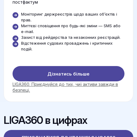
постфактум
Моніторинг держреєстрів щодо ваших об’єктів і
прав.
Миттєві сповіщення про будь-які зміни — SMS або
e-mail.
Захист від рейдерства та незаконних реєстрацій.
Відстеження судових проваджень і критичних
подій.
Дізнатись більше
LIGA360. Приєднуйся до тих, чиї активи завжди в
безпеці.
LIGA360 в цифрах