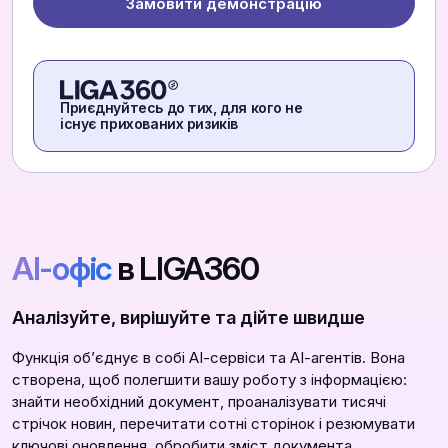
Замовити демонстрацію
Приєднуйтесь до тих, для кого не
існує прихованих ризиків
АІ-офіс
в LIGA360
Аналізуйте, вирішуйте та дійте швидше
Функція обʼєднує в собі АІ-сервіси та АІ-агентів. Вона
створена, щоб полегшити вашу роботу з інформацією:
знайти необхідний документ, проаналізувати тисячі
стрічок новин, перечитати сотні сторінок і резюмувати
ключові оновлення, обробити зміст документа,