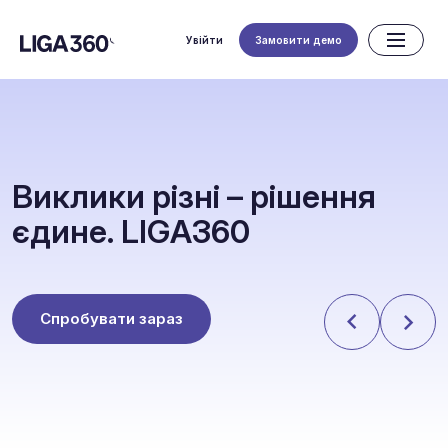
Увійти
Замовити демо
В
и
к
л
и
к
и
р
і
з
н
і
–
р
і
ш
е
н
н
я
є
д
и
н
е
.
L
I
G
A
3
6
0
Спробувати зараз