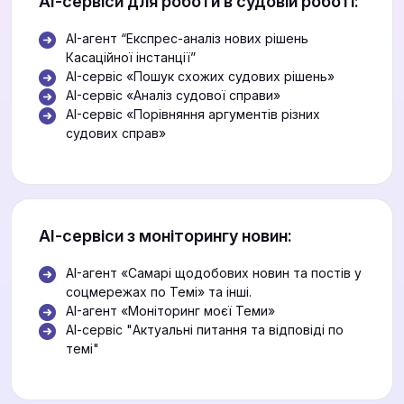
АІ-сервіси для роботи в судовій роботі:
AI-агент “Експрес-аналіз нових рішень
Касаційної інстанції”
AI-сервіс «Пошук схожих судових рішень»
AI-сервіс «Аналіз судової справи»
AI-сервіс «Порівняння аргументів різних
судових справ»
АІ-сервіси з моніторингу новин:
AI-агент «Самарі щодобових новин та постів у
соцмережах по Темі» та інші.
AI-агент «Моніторинг моєї Теми»
АІ-сервіс "Актуальні питання та відповіді по
темі"