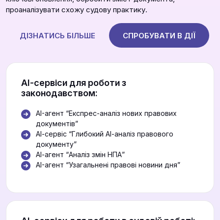
проаналізувати схожу судову практику.
ДІЗНАТИСЬ БІЛЬШЕ
СПРОБУВАТИ В ДІЇ
АІ-сервіси для роботи з
законодавством:
AI-агент “Експрес-аналіз нових правових
документів”
АІ-сервіс “Глибокий АІ-аналіз правового
документу”
АІ-агент “Аналіз змін НПА”
AI-агент “Узагальнені правові новини дня”