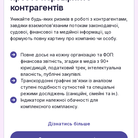
контрагентів
Уникайте будь-яких ризиків в роботі з контрагентами,
завдяки взаємоповʼязаним потокам законодавчої,
судової, фінансової та медійної інформації, що
формують повну картину про компанію чи особу.
Повне досьє на кожну організацію та ФОП:
фінансова звітність, згадки в медіа з 90+
юрисдикцій, податковий трек, інтелектуальна
власність, публічні закупівлі.
Транскордонні графічні зв'язки із аналізом
ступені подібності сутностей та спеціальні
режими досліджень (санкційні, сімейні та ін.).
Індикатори належної обачності для
комплексного комплаєнсу.
Дізнатись більше