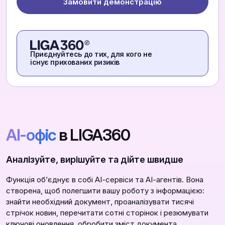
Замовити демонстрацію
Приєднуйтесь до тих, для кого не
існує прихованих ризиків
АІ-офіс
в LIGA360
Аналізуйте, вирішуйте та дійте швидше
Функція обʼєднує в собі АІ-сервіси та АІ-агентів. Вона
створена, щоб полегшити вашу роботу з інформацією:
знайти необхідний документ, проаналізувати тисячі
стрічок новин, перечитати сотні сторінок і резюмувати
ключові оновлення, обробити зміст документа,