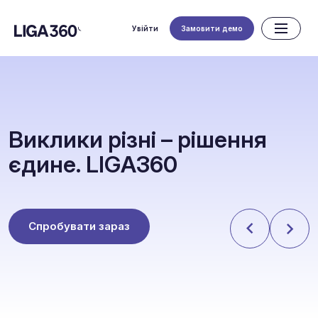
Увійти
Замовити демо
В
и
к
л
и
к
и
р
і
з
н
і
–
р
і
ш
е
н
н
я
є
д
и
н
е
.
L
I
G
A
3
6
0
Спробувати зараз