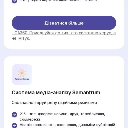
Дізнатися більше
LIGA360. Приєднуйся до тих, хто системно керує, а
не імітує.
Система медіа-аналізу Semantrum
Своєчасно керуй репутаційними ризиками
215+ тис. джерел: новини, друк, телебачення,
соцмережі
Аналіз тональності, охоплення, динаміки публікацій