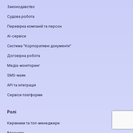
Законодавство
Судова робота
Перевірка компаній та персон
АІ-сервіси
Система "Корпоративні документи"
Договірна робота
Медіа-моніторинг
SMS-маяк
API та інтеграція
Сервіси платформи
Ролі
Керівники та топ-менеджери
Власники