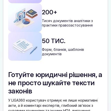
200+
Тисяч документів аналітики з
практики правозастосування
50 ТИС.
Форм, бланків, шаблонів
документів
Готуйте юридичні рішення, а
не просто шукайте тексти
законів
У LIGA360 користувач отримує не лише нормативні
акти, а й коментарі експертів, глибокий звʼязок з
судовими рішеннями та іншими НПА, вирішення