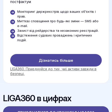
постфактум
Моніторинг держреєстрів щодо ваших об’єктів і
прав.
Миттєві сповіщення про будь-які зміни — SMS або
e-mail.
Захист від рейдерства та незаконних реєстрацій.
Відстеження судових проваджень і критичних
подій.
Дізнатись більше
LIGA360. Приєднуйся до тих, чиї активи завжди в
безпеці.
LIGA360 в цифрах