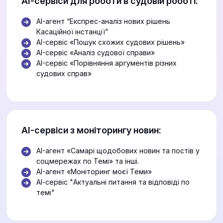
АІ-сервіси для роботи в судовій роботі:
AI-агент “Експрес-аналіз нових рішень
Касаційної інстанції”
AI-сервіс «Пошук схожих судових рішень»
AI-сервіс «Аналіз судової справи»
AI-сервіс «Порівняння аргументів різних
судових справ»
АІ-сервіси з моніторингу новин:
AI-агент «Самарі щодобових новин та постів у
соцмережах по Темі» та інші.
AI-агент «Моніторинг моєї Теми»
АІ-сервіс "Актуальні питання та відповіді по
темі"