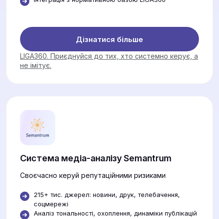
Дізнатися більше
LIGA360. Приєднуйся до тих, хто системно керує, а
не імітує.
Система медіа-аналізу Semantrum
Своєчасно керуй репутаційними ризиками
215+ тис. джерел: новини, друк, телебачення,
соцмережі
Аналіз тональності, охоплення, динаміки публікацій