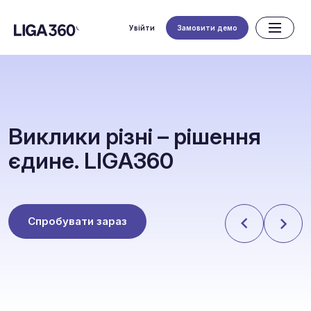
Увійти
Замовити демо
В
и
к
л
и
к
и
р
і
з
н
і
–
р
і
ш
е
н
н
я
є
д
и
н
е
.
L
I
G
A
3
6
0
Спробувати зараз