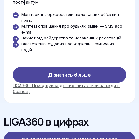
постфактум
Моніторинг держреєстрів щодо ваших об’єктів і
прав.
Миттєві сповіщення про будь-які зміни — SMS або
e-mail.
Захист від рейдерства та незаконних реєстрацій.
Відстеження судових проваджень і критичних
подій.
Дізнатись більше
LIGA360. Приєднуйся до тих, чиї активи завжди в
безпеці.
LIGA360 в цифрах