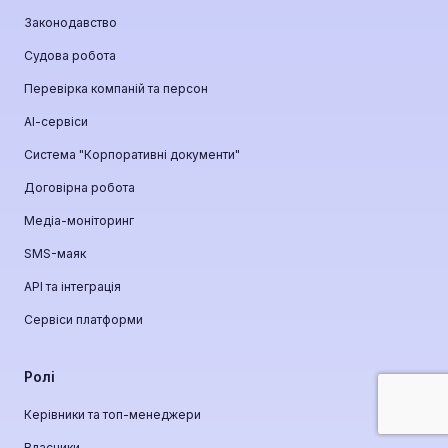
Законодавство
Судова робота
Перевірка компаній та персон
АІ-сервіси
Система "Корпоративні документи"
Договірна робота
Медіа-моніторинг
SMS-маяк
API та інтеграція
Сервіси платформи
Ролі
Керівники та топ-менеджери
Власники