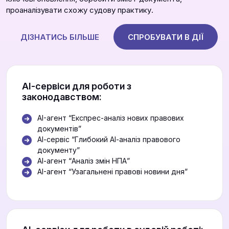
проаналізувати схожу судову практику.
ДІЗНАТИСЬ БІЛЬШЕ
СПРОБУВАТИ В ДІЇ
АІ-сервіси для роботи з
законодавством:
AI-агент “Експрес-аналіз нових правових
документів”
АІ-сервіс “Глибокий АІ-аналіз правового
документу”
АІ-агент “Аналіз змін НПА”
AI-агент “Узагальнені правові новини дня”