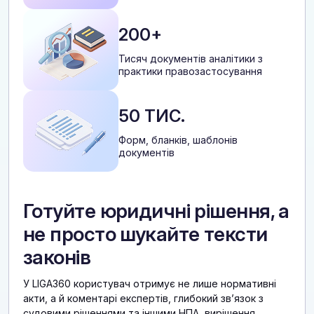
200+
Тисяч документів аналітики з
практики правозастосування
50 ТИС.
Форм, бланків, шаблонів
документів
Готуйте юридичні рішення, а
не просто шукайте тексти
законів
У LIGA360 користувач отримує не лише нормативні
акти, а й коментарі експертів, глибокий звʼязок з
судовими рішеннями та іншими НПА, вирішення