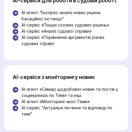
АІ-сервіси для роботи в судовій роботі:
AI-агент “Експрес-аналіз нових рішень
Касаційної інстанції”
AI-сервіс «Пошук схожих судових рішень»
AI-сервіс «Аналіз судової справи»
AI-сервіс «Порівняння аргументів різних
судових справ»
АІ-сервіси з моніторингу новин:
AI-агент «Самарі щодобових новин та постів у
соцмережах по Темі» та інші.
AI-агент «Моніторинг моєї Теми»
АІ-сервіс "Актуальні питання та відповіді по
темі"