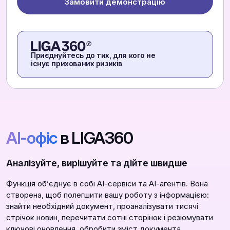
Замовити демонстрацію
Приєднуйтесь до тих, для кого не
існує прихованих ризиків
АІ-офіс
в LIGA360
Аналізуйте, вирішуйте та дійте швидше
Функція обʼєднує в собі АІ-сервіси та АІ-агентів. Вона
створена, щоб полегшити вашу роботу з інформацією:
знайти необхідний документ, проаналізувати тисячі
стрічок новин, перечитати сотні сторінок і резюмувати
ключові оновлення, обробити зміст документа,