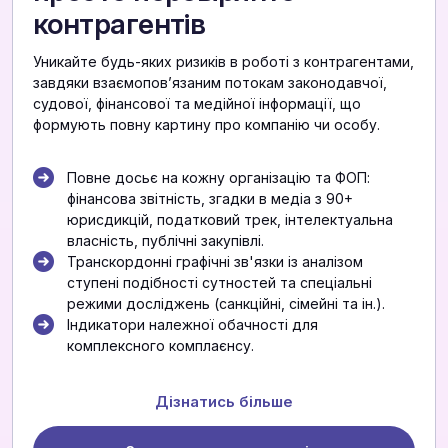
контрагентів
Уникайте будь-яких ризиків в роботі з контрагентами,
завдяки взаємоповʼязаним потокам законодавчої,
судової, фінансової та медійної інформації, що
формують повну картину про компанію чи особу.
Повне досьє на кожну організацію та ФОП:
фінансова звітність, згадки в медіа з 90+
юрисдикцій, податковий трек, інтелектуальна
власність, публічні закупівлі.
Транскордонні графічні зв'язки із аналізом
ступені подібності сутностей та спеціальні
режими досліджень (санкційні, сімейні та ін.).
Індикатори належної обачності для
комплексного комплаєнсу.
Дізнатись більше