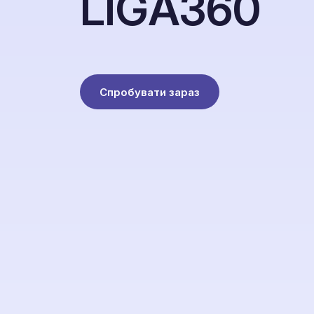
L
I
G
A
3
6
0
Спробувати зараз