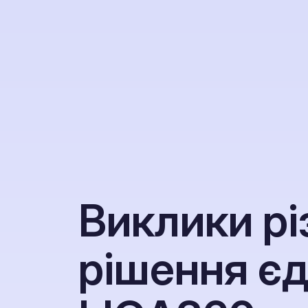
В
и
к
л
и
к
и
р
і
р
і
ш
е
н
н
я
є