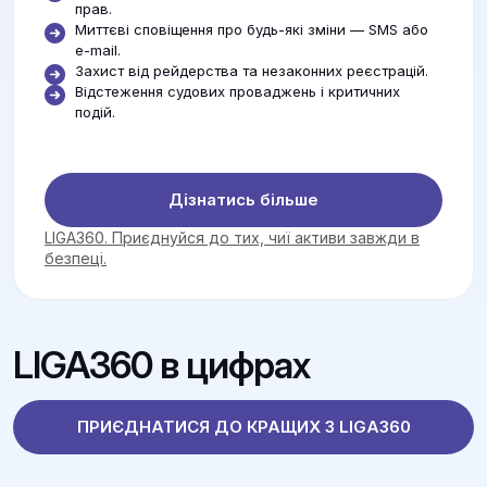
прав.
Миттєві сповіщення про будь-які зміни — SMS або
e-mail.
Захист від рейдерства та незаконних реєстрацій.
Відстеження судових проваджень і критичних
подій.
Дізнатись більше
LIGA360. Приєднуйся до тих, чиї активи завжди в
безпеці.
LIGA360 в цифрах
ПРИЄДНАТИСЯ ДО КРАЩИХ З LIGA360