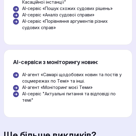
Касаційної інстанції”
AI-сервіс «Пошук схожих судових рішень»
AI-сервіс «Аналіз судової справи»
AI-сервіс «Порівняння аргументів різних
судових справ»
АІ-сервіси з моніторингу новин:
AI-агент «Самарі щодобових новин та постів у
соцмережах по Темі» та інші.
AI-агент «Моніторинг моєї Теми»
АІ-сервіс "Актуальні питання та відповіді по
темі"
Ще більше викликів?