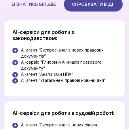
ДІЗНАТИСЬ БІЛЬШЕ
СПРОБУВАТИ В ДІЇ
АІ-сервіси для роботи з
законодавством:
AI-агент “Експрес-аналіз нових правових
документів”
АІ-сервіс “Глибокий АІ-аналіз правового
документу”
АІ-агент “Аналіз змін НПА”
AI-агент “Узагальнені правові новини дня”
АІ-сервіси для роботи в судовій роботі:
AI-агент “Експрес-аналіз нових рішень