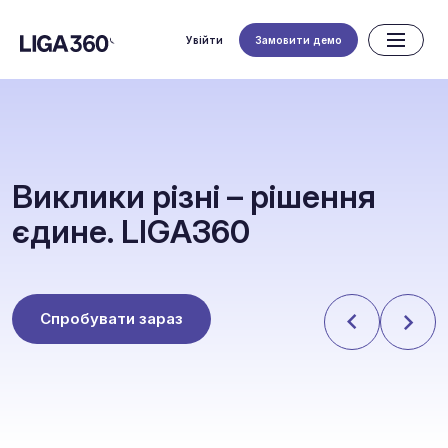
Увійти
Замовити демо
В
и
к
л
и
к
и
р
і
з
н
і
–
р
і
ш
е
н
н
я
є
д
и
н
е
.
L
I
G
A
3
6
0
Спробувати зараз