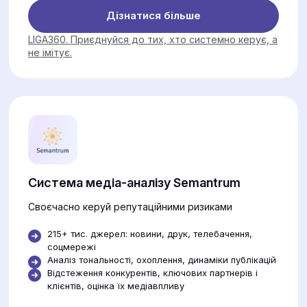
Дізнатися більше
LIGA360. Приєднуйся до тих, хто системно керує, а
не імітує.
Система медіа-аналізу Semantrum
Своєчасно керуй репутаційними ризиками
215+ тис. джерел: новини, друк, телебачення,
соцмережі
Аналіз тональності, охоплення, динаміки публікацій
Відстеження конкурентів, ключових партнерів і
клієнтів, оцінка їх медіавпливу