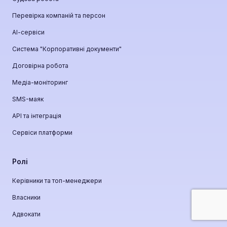
Перевірка компаній та персон
АІ-сервіси
Система "Корпоративні документи"
Договірна робота
Медіа-моніторинг
SMS-маяк
API та інтеграція
Сервіси платформи
Ролі
Керівники та топ-менеджери
Власники
Адвокати