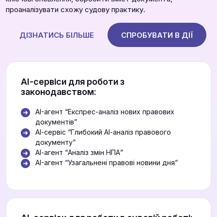
проаналізувати схожу судову практику.
ДІЗНАТИСЬ БІЛЬШЕ
СПРОБУВАТИ В ДІЇ
АІ-сервіси для роботи з
законодавством:
AI-агент “Експрес-аналіз нових правових
документів”
АІ-сервіс “Глибокий АІ-аналіз правового
документу”
АІ-агент “Аналіз змін НПА”
AI-агент “Узагальнені правові новини дня”