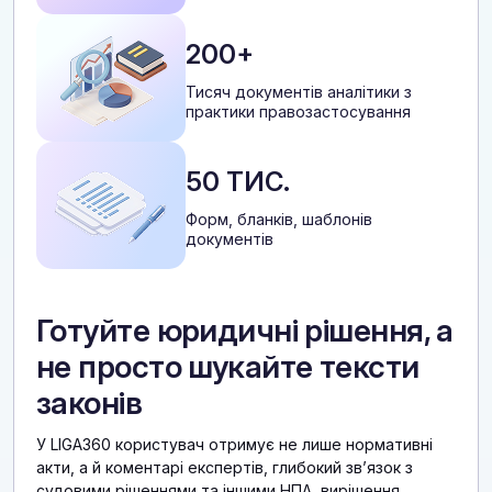
200+
Тисяч документів аналітики з
практики правозастосування
50 ТИС.
Форм, бланків, шаблонів
документів
Готуйте юридичні рішення, а
не просто шукайте тексти
законів
У LIGA360 користувач отримує не лише нормативні
акти, а й коментарі експертів, глибокий звʼязок з
судовими рішеннями та іншими НПА, вирішення