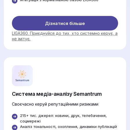
Дізнатися більше
LIGA360. Приєднуйся до тих, хто системно керує, а
не імітує.
Система медіа-аналізу Semantrum
Своєчасно керуй репутаційними ризиками
215+ тис. джерел: новини, друк, телебачення,
соцмережі
Аналіз тональності, охоплення, динаміки публікацій