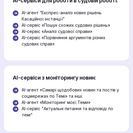
АІ-сервіси для роботи в судовій роботі:
AI-агент “Експрес-аналіз нових рішень
Касаційної інстанції”
AI-сервіс «Пошук схожих судових рішень»
AI-сервіс «Аналіз судової справи»
AI-сервіс «Порівняння аргументів різних
судових справ»
АІ-сервіси з моніторингу новин:
AI-агент «Самарі щодобових новин та постів у
соцмережах по Темі» та інші.
AI-агент «Моніторинг моєї Теми»
АІ-сервіс "Актуальні питання та відповіді по
темі"