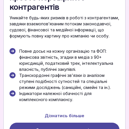
контрагентів
Уникайте будь-яких ризиків в роботі з контрагентами,
завдяки взаємоповʼязаним потокам законодавчої,
судової, фінансової та медійної інформації, що
формують повну картину про компанію чи особу.
Повне досьє на кожну організацію та ФОП:
фінансова звітність, згадки в медіа з 90+
юрисдикцій, податковий трек, інтелектуальна
власність, публічні закупівлі.
Транскордонні графічні зв'язки із аналізом
ступені подібності сутностей та спеціальні
режими досліджень (санкційні, сімейні та ін.).
Індикатори належної обачності для
комплексного комплаєнсу.
Дізнатись більше