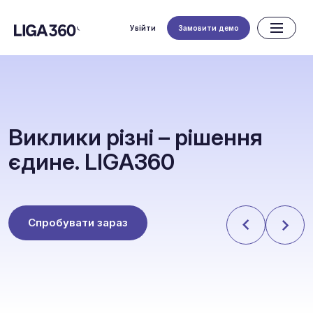
Увійти
Замовити демо
В
и
к
л
и
к
и
р
і
з
н
і
–
р
і
ш
е
н
н
я
є
д
и
н
е
.
L
I
G
A
3
6
0
Спробувати зараз