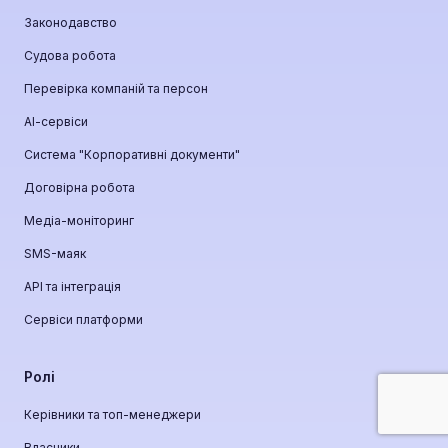
Законодавство
Судова робота
Перевірка компаній та персон
АІ-сервіси
Система "Корпоративні документи"
Договірна робота
Медіа-моніторинг
SMS-маяк
API та інтеграція
Сервіси платформи
Ролі
Керівники та топ-менеджери
Власники