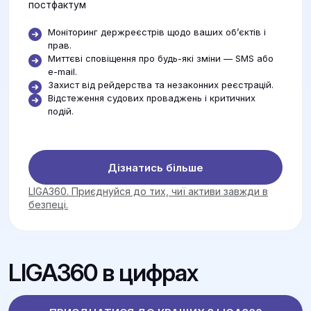
постфактум
Моніторинг держреєстрів щодо ваших об’єктів і
прав.
Миттєві сповіщення про будь-які зміни — SMS або
e-mail.
Захист від рейдерства та незаконних реєстрацій.
Відстеження судових проваджень і критичних
подій.
Дізнатись більше
LIGA360. Приєднуйся до тих, чиї активи завжди в
безпеці.
LIGA360 в цифрах