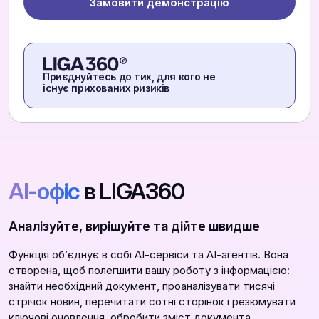
Замовити демонстрацію
Приєднуйтесь до тих, для кого не
існує прихованих ризиків
АІ-офіс
в LIGA360
Аналізуйте, вирішуйте та дійте швидше
Функція обʼєднує в собі АІ-сервіси та АІ-агентів. Вона
створена, щоб полегшити вашу роботу з інформацією:
знайти необхідний документ, проаналізувати тисячі
стрічок новин, перечитати сотні сторінок і резюмувати
ключові оновлення, обробити зміст документа,