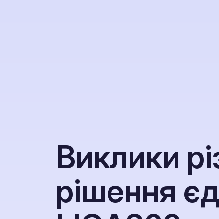
В
и
к
л
и
к
и
р
і
р
і
ш
е
н
н
я
є