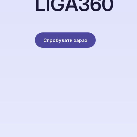
L
I
G
A
3
6
0
Спробувати зараз