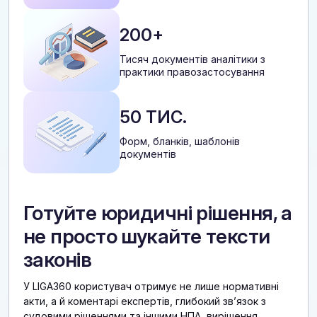
200+
Тисяч документів аналітики з
практики правозастосування
50 ТИС.
Форм, бланків, шаблонів
документів
Готуйте юридичні рішення, а
не просто шукайте тексти
законів
У LIGA360 користувач отримує не лише нормативні
акти, а й коментарі експертів, глибокий звʼязок з
судовими рішеннями та іншими НПА, вирішення