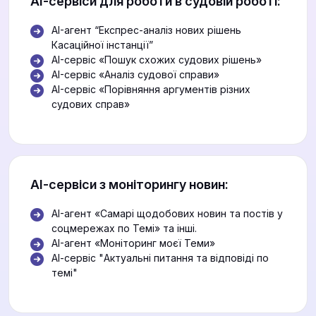
АІ-сервіси для роботи в судовій роботі:
AI-агент “Експрес-аналіз нових рішень
Касаційної інстанції”
AI-сервіс «Пошук схожих судових рішень»
AI-сервіс «Аналіз судової справи»
AI-сервіс «Порівняння аргументів різних
судових справ»
АІ-сервіси з моніторингу новин:
AI-агент «Самарі щодобових новин та постів у
соцмережах по Темі» та інші.
AI-агент «Моніторинг моєї Теми»
АІ-сервіс "Актуальні питання та відповіді по
темі"