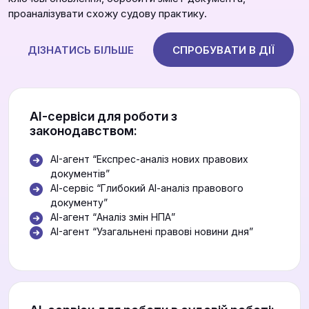
проаналізувати схожу судову практику.
ДІЗНАТИСЬ БІЛЬШЕ
СПРОБУВАТИ В ДІЇ
АІ-сервіси для роботи з
законодавством:
AI-агент “Експрес-аналіз нових правових
документів”
АІ-сервіс “Глибокий АІ-аналіз правового
документу”
АІ-агент “Аналіз змін НПА”
AI-агент “Узагальнені правові новини дня”