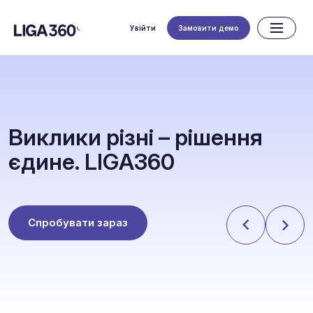
Увійти
Замовити демо
В
и
к
л
и
к
и
р
і
з
н
і
–
р
і
ш
е
н
н
я
є
д
и
н
е
.
L
I
G
A
3
6
0
Спробувати зараз