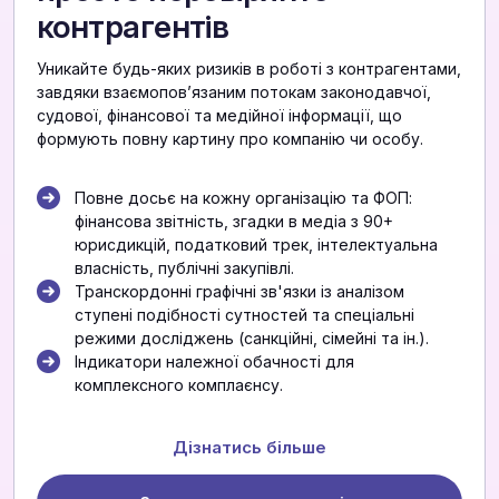
контрагентів
Уникайте будь-яких ризиків в роботі з контрагентами,
завдяки взаємоповʼязаним потокам законодавчої,
судової, фінансової та медійної інформації, що
формують повну картину про компанію чи особу.
Повне досьє на кожну організацію та ФОП:
фінансова звітність, згадки в медіа з 90+
юрисдикцій, податковий трек, інтелектуальна
власність, публічні закупівлі.
Транскордонні графічні зв'язки із аналізом
ступені подібності сутностей та спеціальні
режими досліджень (санкційні, сімейні та ін.).
Індикатори належної обачності для
комплексного комплаєнсу.
Дізнатись більше