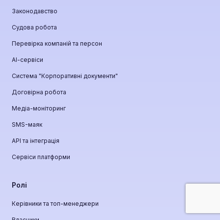
Законодавство
Судова робота
Перевірка компаній та персон
АІ-сервіси
Система "Корпоративні документи"
Договірна робота
Медіа-моніторинг
SMS-маяк
API та інтеграція
Сервіси платформи
Ролі
Керівники та топ-менеджери
Власники