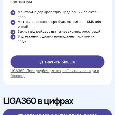
постфактум
Моніторинг держреєстрів щодо ваших об’єктів і
прав.
Миттєві сповіщення про будь-які зміни — SMS або
e-mail.
Захист від рейдерства та незаконних реєстрацій.
Відстеження судових проваджень і критичних
подій.
Дізнатись більше
LIGA360. Приєднуйся до тих, чиї активи завжди в
безпеці.
LIGA360 в цифрах