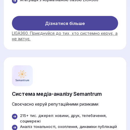
Дізнатися більше
LIGA360. Приєднуйся до тих, хто системно керує, а
не імітує.
Система медіа-аналізу Semantrum
Своєчасно керуй репутаційними ризиками
215+ тис. джерел: новини, друк, телебачення,
соцмережі
Аналіз тональності, охоплення, динаміки публікацій