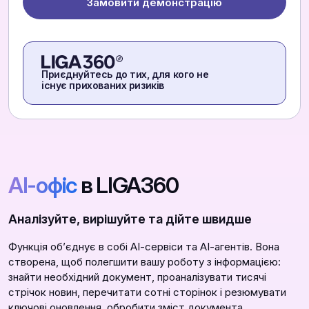
Замовити демонстрацію
Приєднуйтесь до тих, для кого не
існує прихованих ризиків
АІ-офіс
в LIGA360
Аналізуйте, вирішуйте та дійте швидше
Функція обʼєднує в собі АІ-сервіси та АІ-агентів. Вона
створена, щоб полегшити вашу роботу з інформацією:
знайти необхідний документ, проаналізувати тисячі
стрічок новин, перечитати сотні сторінок і резюмувати
ключові оновлення, обробити зміст документа,