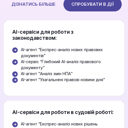
ДІЗНАТИСЬ БІЛЬШЕ
СПРОБУВАТИ В ДІЇ
АІ-сервіси для роботи з
законодавством:
AI-агент “Експрес-аналіз нових правових
документів”
АІ-сервіс “Глибокий АІ-аналіз правового
документу”
АІ-агент “Аналіз змін НПА”
AI-агент “Узагальнені правові новини дня”
АІ-сервіси для роботи в судовій роботі:
AI-агент “Експрес-аналіз нових рішень