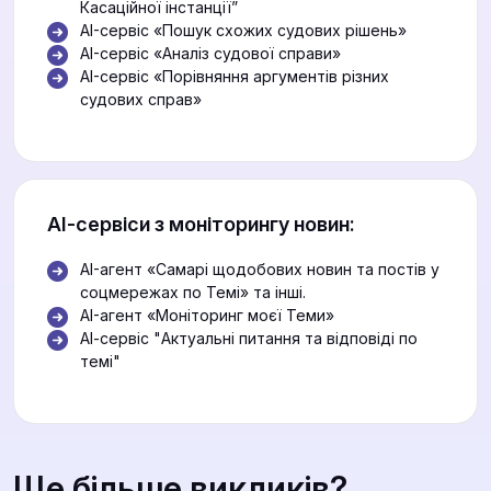
Касаційної інстанції”
AI-сервіс «Пошук схожих судових рішень»
AI-сервіс «Аналіз судової справи»
AI-сервіс «Порівняння аргументів різних
судових справ»
АІ-сервіси з моніторингу новин:
AI-агент «Самарі щодобових новин та постів у
соцмережах по Темі» та інші.
AI-агент «Моніторинг моєї Теми»
АІ-сервіс "Актуальні питання та відповіді по
темі"
Ще більше викликів?