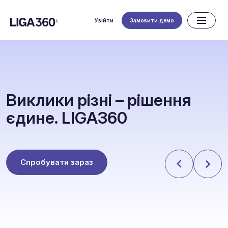
Увійти
Замовити демо
В
и
к
л
и
к
и
р
і
з
н
і
–
р
і
ш
е
н
н
я
є
д
и
н
е
.
L
I
G
A
3
6
0
Спробувати зараз