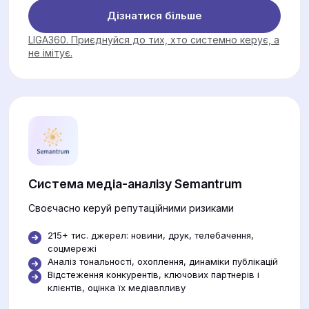
Дізнатися більше
LIGA360. Приєднуйся до тих, хто системно керує, а
не імітує.
Система медіа-аналізу Semantrum
Своєчасно керуй репутаційними ризиками
215+ тис. джерел: новини, друк, телебачення,
соцмережі
Аналіз тональності, охоплення, динаміки публікацій
Відстеження конкурентів, ключових партнерів і
клієнтів, оцінка їх медіавпливу