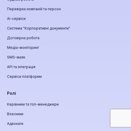
Перевірка компаній та персон
АІ-сервіси
Система "Корпоративні документи"
Договірна робота
Медіа-моніторинг
SMS-маяк
API та інтеграція
Сервіси платформи
Ролі
Керівники та топ-менеджери
Власники
Адвокати