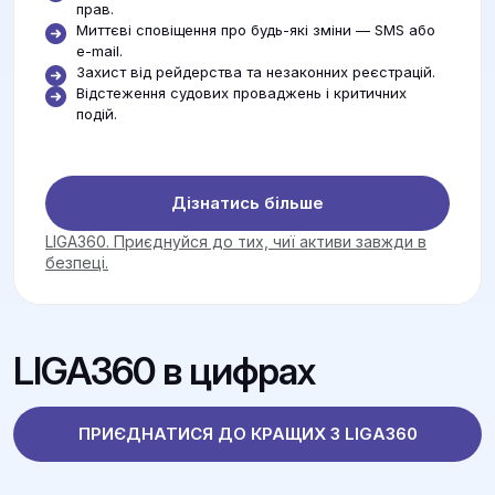
прав.
Миттєві сповіщення про будь-які зміни — SMS або
e-mail.
Захист від рейдерства та незаконних реєстрацій.
Відстеження судових проваджень і критичних
подій.
Дізнатись більше
LIGA360. Приєднуйся до тих, чиї активи завжди в
безпеці.
LIGA360 в цифрах
ПРИЄДНАТИСЯ ДО КРАЩИХ З LIGA360