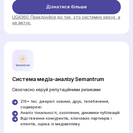
Дізнатися більше
LIGA360. Приєднуйся до тих, хто системно керує, а
не імітує.
Система медіа-аналізу Semantrum
Своєчасно керуй репутаційними ризиками
215+ тис. джерел: новини, друк, телебачення,
соцмережі
Аналіз тональності, охоплення, динаміки публікацій
Відстеження конкурентів, ключових партнерів і
клієнтів, оцінка їх медіавпливу