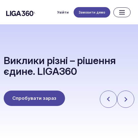
Увійти
Замовити демо
В
и
к
л
и
к
и
р
і
з
н
і
–
р
і
ш
е
н
н
я
є
д
и
н
е
.
L
I
G
A
3
6
0
Спробувати зараз