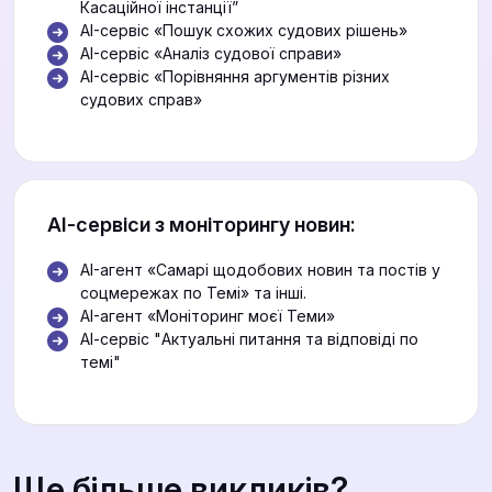
Касаційної інстанції”
AI-сервіс «Пошук схожих судових рішень»
AI-сервіс «Аналіз судової справи»
AI-сервіс «Порівняння аргументів різних
судових справ»
АІ-сервіси з моніторингу новин:
AI-агент «Самарі щодобових новин та постів у
соцмережах по Темі» та інші.
AI-агент «Моніторинг моєї Теми»
АІ-сервіс "Актуальні питання та відповіді по
темі"
Ще більше викликів?