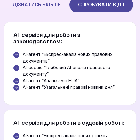
ДІЗНАТИСЬ БІЛЬШЕ
СПРОБУВАТИ В ДІЇ
АІ-сервіси для роботи з
законодавством:
AI-агент “Експрес-аналіз нових правових
документів”
АІ-сервіс “Глибокий АІ-аналіз правового
документу”
АІ-агент “Аналіз змін НПА”
AI-агент “Узагальнені правові новини дня”
АІ-сервіси для роботи в судовій роботі:
AI-агент “Експрес-аналіз нових рішень