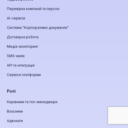
Перевірка компаній та персон
АІ-сервіси
Система "Корпоративні документи"
Договірна робота
Медіа-моніторинг
SMS-маяк
API та інтеграція
Сервіси платформи
Ролі
Керівники та топ-менеджери
Власники
Адвокати