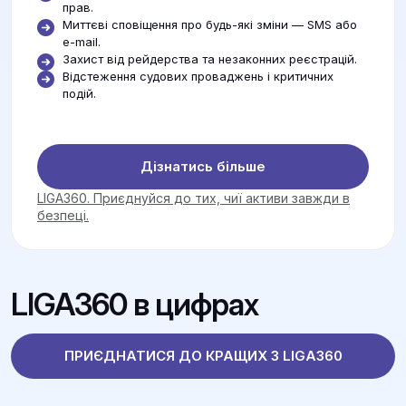
прав.
Миттєві сповіщення про будь-які зміни — SMS або
e-mail.
Захист від рейдерства та незаконних реєстрацій.
Відстеження судових проваджень і критичних
подій.
Дізнатись більше
LIGA360. Приєднуйся до тих, чиї активи завжди в
безпеці.
LIGA360 в цифрах
ПРИЄДНАТИСЯ ДО КРАЩИХ З LIGA360