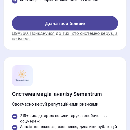
Дізнатися більше
LIGA360. Приєднуйся до тих, хто системно керує, а
не імітує.
Система медіа-аналізу Semantrum
Своєчасно керуй репутаційними ризиками
215+ тис. джерел: новини, друк, телебачення,
соцмережі
Аналіз тональності, охоплення, динаміки публікацій