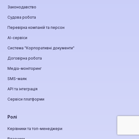
Законодавство
Судова робота
Перевірка компаній та персон
АІ-сервіси
Система "Корпоративні документи"
Договірна робота
Медіа-моніторинг
SMS-маяк
API та інтеграція
Сервіси платформи
Ролі
Керівники та топ-менеджери
Власники