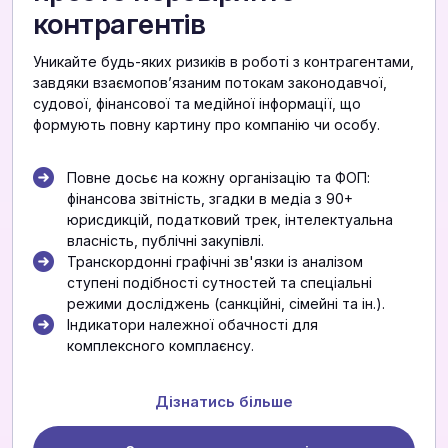
контрагентів
Уникайте будь-яких ризиків в роботі з контрагентами,
завдяки взаємоповʼязаним потокам законодавчої,
судової, фінансової та медійної інформації, що
формують повну картину про компанію чи особу.
Повне досьє на кожну організацію та ФОП:
фінансова звітність, згадки в медіа з 90+
юрисдикцій, податковий трек, інтелектуальна
власність, публічні закупівлі.
Транскордонні графічні зв'язки із аналізом
ступені подібності сутностей та спеціальні
режими досліджень (санкційні, сімейні та ін.).
Індикатори належної обачності для
комплексного комплаєнсу.
Дізнатись більше