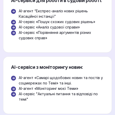
АІ-сервіси для роботи в судовій роботі:
AI-агент “Експрес-аналіз нових рішень
Касаційної інстанції”
AI-сервіс «Пошук схожих судових рішень»
AI-сервіс «Аналіз судової справи»
AI-сервіс «Порівняння аргументів різних
судових справ»
АІ-сервіси з моніторингу новин:
AI-агент «Самарі щодобових новин та постів у
соцмережах по Темі» та інші.
AI-агент «Моніторинг моєї Теми»
АІ-сервіс "Актуальні питання та відповіді по
темі"