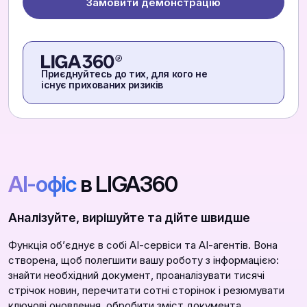
Замовити демонстрацію
Приєднуйтесь до тих, для кого не
існує прихованих ризиків
АІ-офіс
в LIGA360
Аналізуйте, вирішуйте та дійте швидше
Функція обʼєднує в собі АІ-сервіси та АІ-агентів. Вона
створена, щоб полегшити вашу роботу з інформацією:
знайти необхідний документ, проаналізувати тисячі
стрічок новин, перечитати сотні сторінок і резюмувати
ключові оновлення, обробити зміст документа,