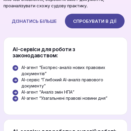
проаналізувати схожу судову практику.
ДІЗНАТИСЬ БІЛЬШЕ
СПРОБУВАТИ В ДІЇ
АІ-сервіси для роботи з
законодавством:
AI-агент “Експрес-аналіз нових правових
документів”
АІ-сервіс “Глибокий АІ-аналіз правового
документу”
АІ-агент “Аналіз змін НПА”
AI-агент “Узагальнені правові новини дня”