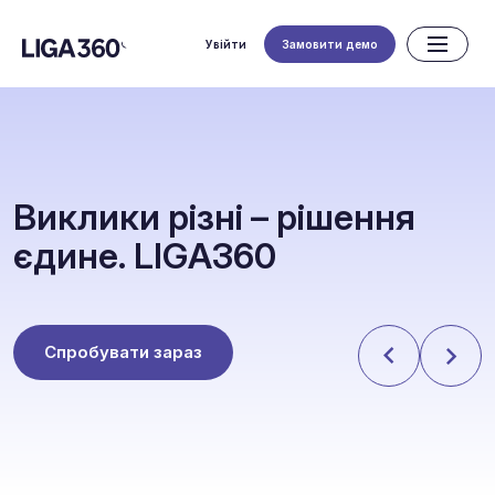
Увійти
Замовити демо
В
и
к
л
и
к
и
р
і
з
н
і
–
р
і
ш
е
н
н
я
є
д
и
н
е
.
L
I
G
A
3
6
0
Спробувати зараз