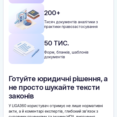
200+
Тисяч документів аналітики з
практики правозастосування
50 ТИС.
Форм, бланків, шаблонів
документів
Готуйте юридичні рішення, а
не просто шукайте тексти
законів
У LIGA360 користувач отримує не лише нормативні
акти, а й коментарі експертів, глибокий звʼязок з
судовими рішеннями та іншими НПА, вирішення