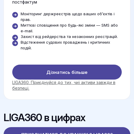
постфактум
Моніторинг держреєстрів щодо ваших об’єктів і
прав.
Миттєві сповіщення про будь-які зміни — SMS або
e-mail.
Захист від рейдерства та незаконних реєстрацій.
Відстеження судових проваджень і критичних
подій.
Дізнатись більше
LIGA360. Приєднуйся до тих, чиї активи завжди в
безпеці.
LIGA360 в цифрах