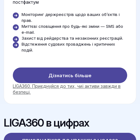
постфактум
Моніторинг держреєстрів щодо ваших об’єктів і
прав.
Миттєві сповіщення про будь-які зміни — SMS або
e-mail.
Захист від рейдерства та незаконних реєстрацій.
Відстеження судових проваджень і критичних
подій.
Дізнатись більше
LIGA360. Приєднуйся до тих, чиї активи завжди в
безпеці.
LIGA360 в цифрах