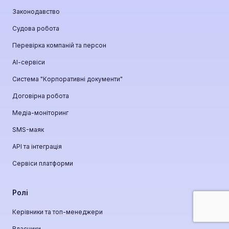
Законодавство
Судова робота
Перевірка компаній та персон
АІ-сервіси
Система "Корпоративні документи"
Договірна робота
Медіа-моніторинг
SMS-маяк
API та інтеграція
Сервіси платформи
Ролі
Керівники та топ-менеджери
Власники