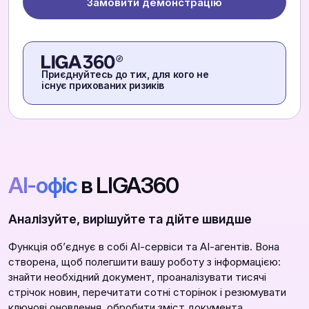
Замовити демонстрацію
Приєднуйтесь до тих, для кого не
існує прихованих ризиків
АІ-офіс
в LIGA360
Аналізуйте, вирішуйте та дійте швидше
Функція обʼєднує в собі АІ-сервіси та АІ-агентів. Вона
створена, щоб полегшити вашу роботу з інформацією:
знайти необхідний документ, проаналізувати тисячі
стрічок новин, перечитати сотні сторінок і резюмувати
ключові оновлення, обробити зміст документа,