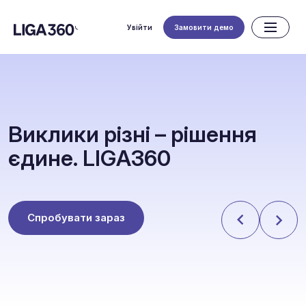
Увійти
Замовити демо
В
и
к
л
и
к
и
р
і
з
н
і
–
р
і
ш
е
н
н
я
є
д
и
н
е
.
L
I
G
A
3
6
0
Спробувати зараз