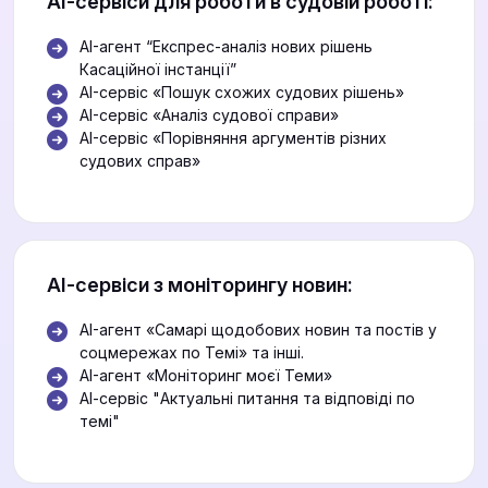
АІ-сервіси для роботи в судовій роботі:
AI-агент “Експрес-аналіз нових рішень
Касаційної інстанції”
AI-сервіс «Пошук схожих судових рішень»
AI-сервіс «Аналіз судової справи»
AI-сервіс «Порівняння аргументів різних
судових справ»
АІ-сервіси з моніторингу новин:
AI-агент «Самарі щодобових новин та постів у
соцмережах по Темі» та інші.
AI-агент «Моніторинг моєї Теми»
АІ-сервіс "Актуальні питання та відповіді по
темі"