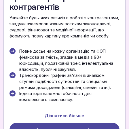
контрагентів
Уникайте будь-яких ризиків в роботі з контрагентами,
завдяки взаємоповʼязаним потокам законодавчої,
судової, фінансової та медійної інформації, що
формують повну картину про компанію чи особу.
Повне досьє на кожну організацію та ФОП:
фінансова звітність, згадки в медіа з 90+
юрисдикцій, податковий трек, інтелектуальна
власність, публічні закупівлі.
Транскордонні графічні зв'язки із аналізом
ступені подібності сутностей та спеціальні
режими досліджень (санкційні, сімейні та ін.).
Індикатори належної обачності для
комплексного комплаєнсу.
Дізнатись більше