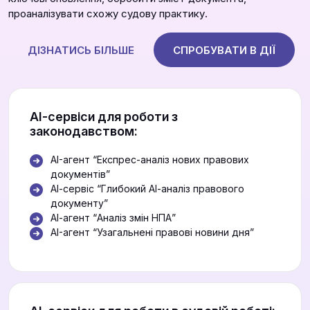
проаналізувати схожу судову практику.
ДІЗНАТИСЬ БІЛЬШЕ
СПРОБУВАТИ В ДІЇ
АІ-сервіси для роботи з
законодавством:
AI-агент “Експрес-аналіз нових правових
документів”
АІ-сервіс “Глибокий АІ-аналіз правового
документу”
АІ-агент “Аналіз змін НПА”
AI-агент “Узагальнені правові новини дня”