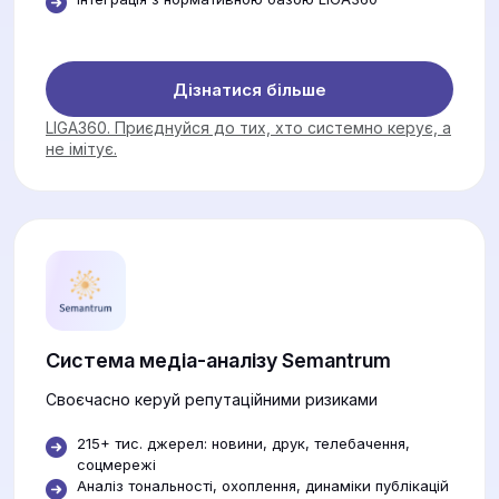
Дізнатися більше
LIGA360. Приєднуйся до тих, хто системно керує, а
не імітує.
Система медіа-аналізу Semantrum
Своєчасно керуй репутаційними ризиками
215+ тис. джерел: новини, друк, телебачення,
соцмережі
Аналіз тональності, охоплення, динаміки публікацій