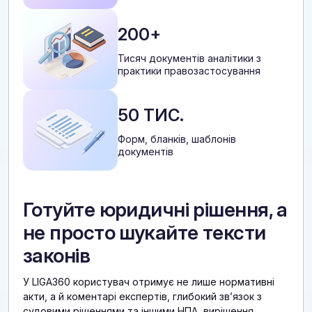
200+
Тисяч документів аналітики з
практики правозастосування
50 ТИС.
Форм, бланків, шаблонів
документів
Готуйте юридичні рішення, а
не просто шукайте тексти
законів
У LIGA360 користувач отримує не лише нормативні
акти, а й коментарі експертів, глибокий звʼязок з
судовими рішеннями та іншими НПА, вирішення