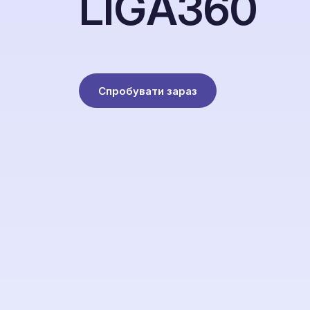
L
I
G
A
3
6
0
Спробувати зараз