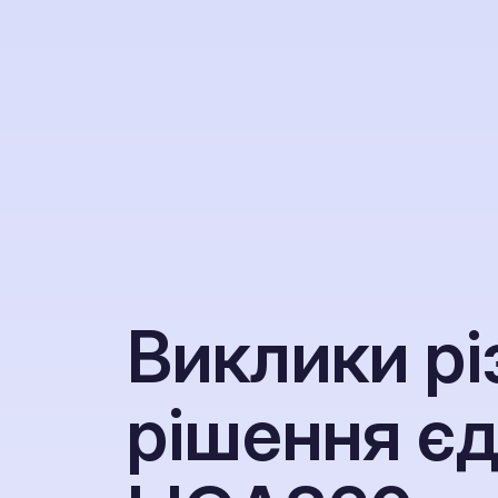
В
и
к
л
и
к
и
р
і
р
і
ш
е
н
н
я
є