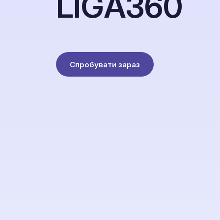
L
I
G
A
3
6
0
Спробувати зараз