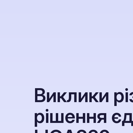
В
и
к
л
и
к
и
р
і
р
і
ш
е
н
н
я
є