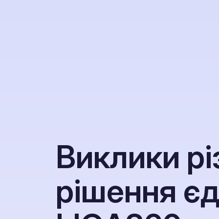
В
и
к
л
и
к
и
р
і
р
і
ш
е
н
н
я
є