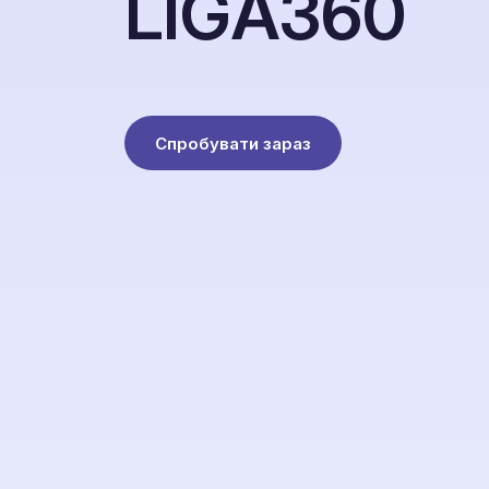
L
I
G
A
3
6
0
Спробувати зараз