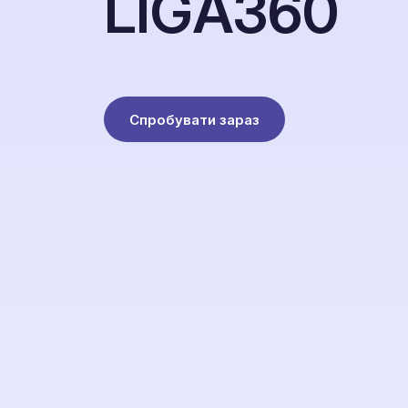
L
I
G
A
3
6
0
Спробувати зараз