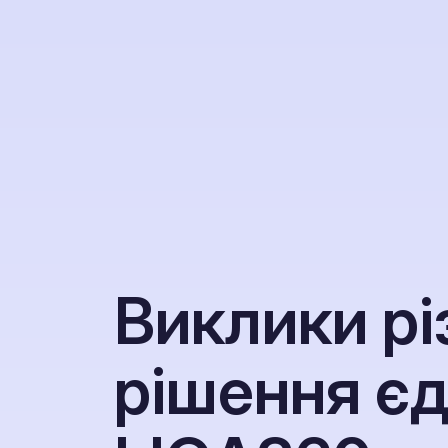
В
и
к
л
и
к
и
р
і
р
і
ш
е
н
н
я
є