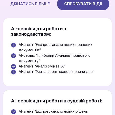
ДІЗНАТИСЬ БІЛЬШЕ
СПРОБУВАТИ В ДІЇ
АІ-сервіси для роботи з
законодавством:
AI-агент “Експрес-аналіз нових правових
документів”
АІ-сервіс “Глибокий АІ-аналіз правового
документу”
АІ-агент “Аналіз змін НПА”
AI-агент “Узагальнені правові новини дня”
АІ-сервіси для роботи в судовій роботі:
AI-агент “Експрес-аналіз нових рішень