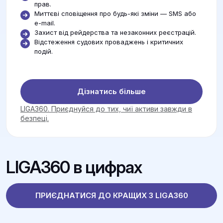
прав.
Миттєві сповіщення про будь-які зміни — SMS або
e-mail.
Захист від рейдерства та незаконних реєстрацій.
Відстеження судових проваджень і критичних
подій.
Дізнатись більше
LIGA360. Приєднуйся до тих, чиї активи завжди в
безпеці.
LIGA360 в цифрах
ПРИЄДНАТИСЯ ДО КРАЩИХ З LIGA360