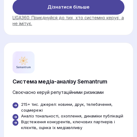
Дізнатися більше
LIGA360. Приєднуйся до тих, хто системно керує, а
не імітує.
Система медіа-аналізу Semantrum
Своєчасно керуй репутаційними ризиками
215+ тис. джерел: новини, друк, телебачення,
соцмережі
Аналіз тональності, охоплення, динаміки публікацій
Відстеження конкурентів, ключових партнерів і
клієнтів, оцінка їх медіавпливу