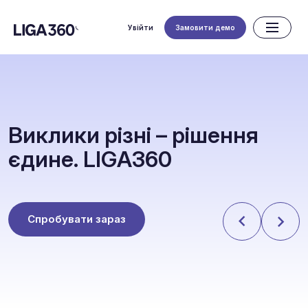
Увійти
Замовити демо
В
и
к
л
и
к
и
р
і
з
н
і
–
р
і
ш
е
н
н
я
є
д
и
н
е
.
L
I
G
A
3
6
0
Спробувати зараз