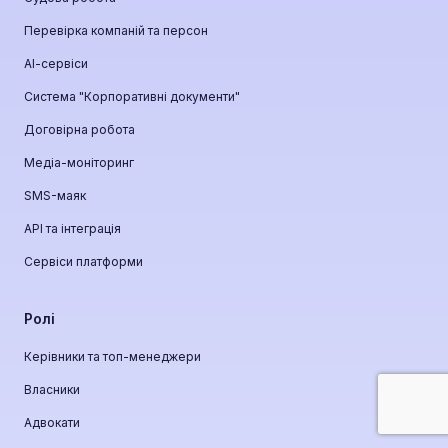
Перевірка компаній та персон
АІ-сервіси
Система "Корпоративні документи"
Договірна робота
Медіа-моніторинг
SMS-маяк
API та інтеграція
Сервіси платформи
Ролі
Керівники та топ-менеджери
Власники
Адвокати