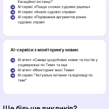
Касаційної інстанції”
AI-сервіс «Пошук схожих судових рішень»
AI-сервіс «Аналіз судової справи»
AI-сервіс «Порівняння аргументів різних
судових справ»
АІ-сервіси з моніторингу новин:
AI-агент «Самарі щодобових новин та постів у
соцмережах по Темі» та інші.
AI-агент «Моніторинг моєї Теми»
АІ-сервіс "Актуальні питання та відповіді по
темі"
Ще більше викликів?