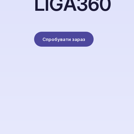
L
I
G
A
3
6
0
Спробувати зараз