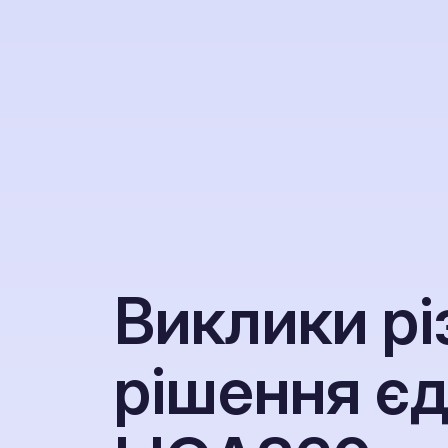
В
и
к
л
и
к
и
р
і
р
і
ш
е
н
н
я
є