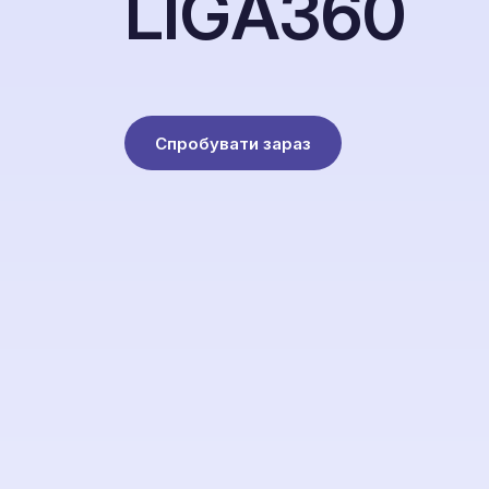
L
I
G
A
3
6
0
Спробувати зараз