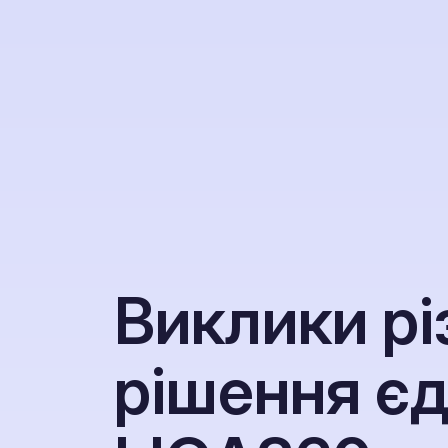
В
и
к
л
и
к
и
р
і
р
і
ш
е
н
н
я
є