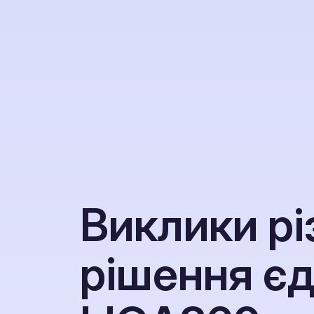
В
и
к
л
и
к
и
р
і
р
і
ш
е
н
н
я
є