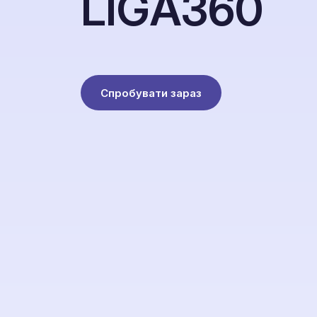
L
I
G
A
3
6
0
Спробувати зараз