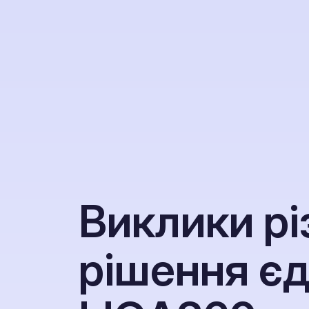
В
и
к
л
и
к
и
р
і
р
і
ш
е
н
н
я
є