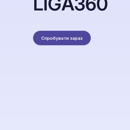
L
I
G
A
3
6
0
Спробувати зараз