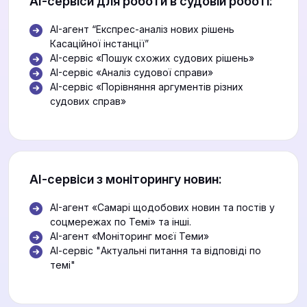
АІ-сервіси для роботи в судовій роботі:
AI-агент “Експрес-аналіз нових рішень
Касаційної інстанції”
AI-сервіс «Пошук схожих судових рішень»
AI-сервіс «Аналіз судової справи»
AI-сервіс «Порівняння аргументів різних
судових справ»
АІ-сервіси з моніторингу новин:
AI-агент «Самарі щодобових новин та постів у
соцмережах по Темі» та інші.
AI-агент «Моніторинг моєї Теми»
АІ-сервіс "Актуальні питання та відповіді по
темі"