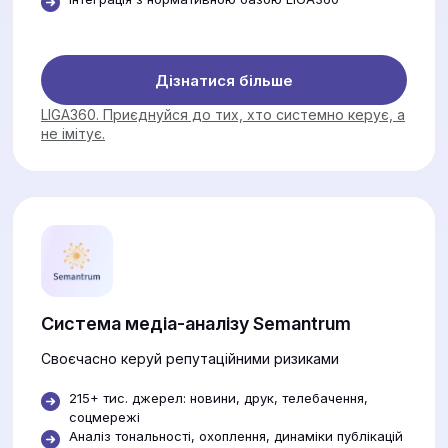
Дізнатися більше
LIGA360. Приєднуйся до тих, хто системно керує, а
не імітує.
Система медіа-аналізу Semantrum
Своєчасно керуй репутаційними ризиками
215+ тис. джерел: новини, друк, телебачення,
соцмережі
Аналіз тональності, охоплення, динаміки публікацій