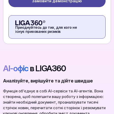
Замовити демонстрацію
Приєднуйтесь до тих, для кого не
існує прихованих ризиків
АІ-офіс
в LIGA360
Аналізуйте, вирішуйте та дійте швидше
Функція обʼєднує в собі АІ-сервіси та АІ-агентів. Вона
створена, щоб полегшити вашу роботу з інформацією:
знайти необхідний документ, проаналізувати тисячі
стрічок новин, перечитати сотні сторінок і резюмувати
ключові оновлення, обробити зміст документа,