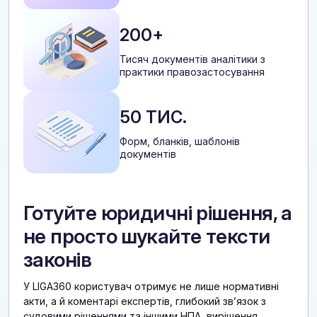
200+
Тисяч документів аналітики з
практики правозастосування
50 ТИС.
Форм, бланків, шаблонів
документів
Готуйте юридичні рішення, а
не просто шукайте тексти
законів
У LIGA360 користувач отримує не лише нормативні
акти, а й коментарі експертів, глибокий звʼязок з
судовими рішеннями та іншими НПА, вирішення