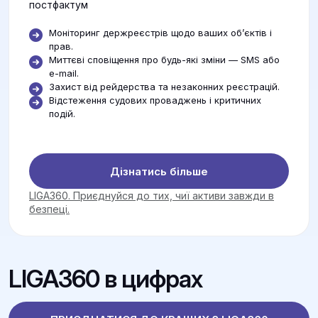
постфактум
Моніторинг держреєстрів щодо ваших об’єктів і
прав.
Миттєві сповіщення про будь-які зміни — SMS або
e-mail.
Захист від рейдерства та незаконних реєстрацій.
Відстеження судових проваджень і критичних
подій.
Дізнатись більше
LIGA360. Приєднуйся до тих, чиї активи завжди в
безпеці.
LIGA360 в цифрах