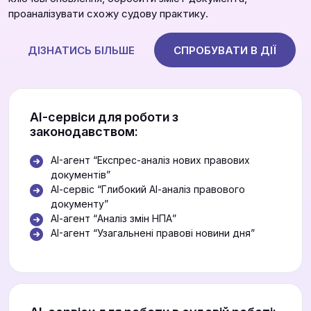
проаналізувати схожу судову практику.
ДІЗНАТИСЬ БІЛЬШЕ
СПРОБУВАТИ В ДІЇ
АІ-сервіси для роботи з
законодавством:
AI-агент “Експрес-аналіз нових правових
документів”
АІ-сервіс “Глибокий АІ-аналіз правового
документу”
АІ-агент “Аналіз змін НПА”
AI-агент “Узагальнені правові новини дня”