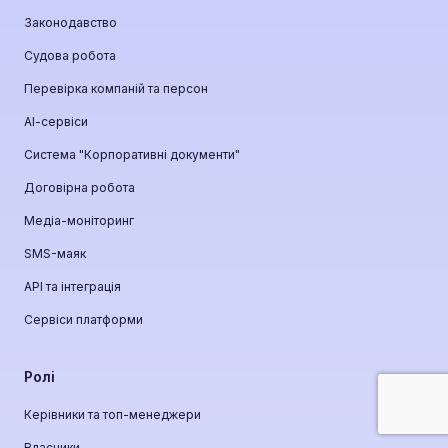
Законодавство
Судова робота
Перевірка компаній та персон
АІ-сервіси
Система "Корпоративні документи"
Договірна робота
Медіа-моніторинг
SMS-маяк
API та інтеграція
Сервіси платформи
Ролі
Керівники та топ-менеджери
Власники