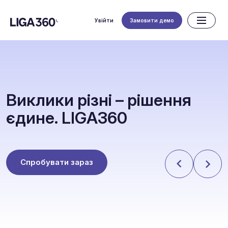
Увійти
Замовити демо
В
и
к
л
и
к
и
р
і
з
н
і
–
р
і
ш
е
н
н
я
є
д
и
н
е
.
L
I
G
A
3
6
0
Спробувати зараз