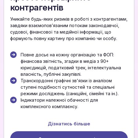
контрагентів
Уникайте будь-яких ризиків в роботі з контрагентами,
завдяки взаємоповʼязаним потокам законодавчої,
судової, фінансової та медійної інформації, що
формують повну картину про компанію чи особу.
Повне досьє на кожну організацію та ФОП:
фінансова звітність, згадки в медіа з 90+
юрисдикцій, податковий трек, інтелектуальна
власність, публічні закупівлі.
Транскордонні графічні зв'язки із аналізом
ступені подібності сутностей та спеціальні
режими досліджень (санкційні, сімейні та ін.).
Індикатори належної обачності для
комплексного комплаєнсу.
Дізнатись більше