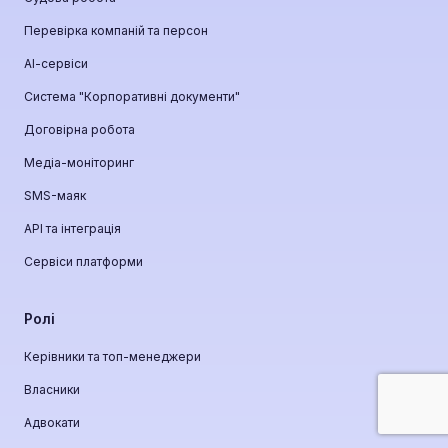
Перевірка компаній та персон
АІ-сервіси
Система "Корпоративні документи"
Договірна робота
Медіа-моніторинг
SMS-маяк
API та інтеграція
Сервіси платформи
Ролі
Керівники та топ-менеджери
Власники
Адвокати