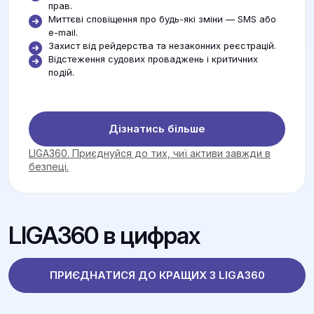
прав.
Миттєві сповіщення про будь-які зміни — SMS або
e-mail.
Захист від рейдерства та незаконних реєстрацій.
Відстеження судових проваджень і критичних
подій.
Дізнатись більше
LIGA360. Приєднуйся до тих, чиї активи завжди в
безпеці.
LIGA360 в цифрах
ПРИЄДНАТИСЯ ДО КРАЩИХ З LIGA360