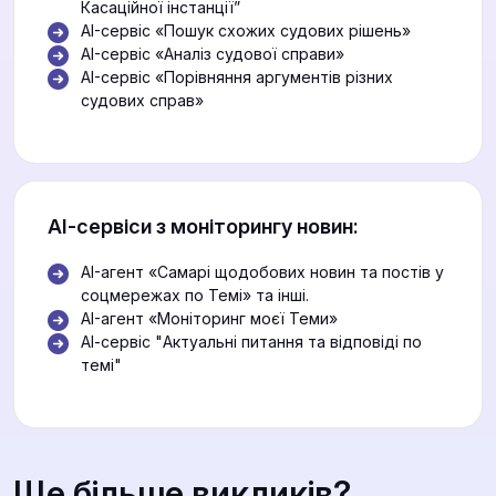
Касаційної інстанції”
AI-сервіс «Пошук схожих судових рішень»
AI-сервіс «Аналіз судової справи»
AI-сервіс «Порівняння аргументів різних
судових справ»
АІ-сервіси з моніторингу новин:
AI-агент «Самарі щодобових новин та постів у
соцмережах по Темі» та інші.
AI-агент «Моніторинг моєї Теми»
АІ-сервіс "Актуальні питання та відповіді по
темі"
Ще більше викликів?