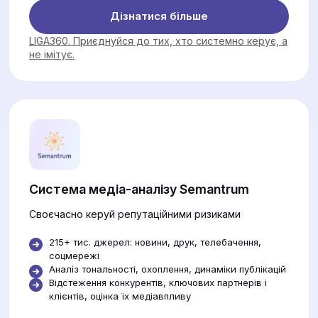
Дізнатися більше
LIGA360. Приєднуйся до тих, хто системно керує, а
не імітує.
Система медіа-аналізу Semantrum
Своєчасно керуй репутаційними ризиками
215+ тис. джерел: новини, друк, телебачення,
соцмережі
Аналіз тональності, охоплення, динаміки публікацій
Відстеження конкурентів, ключових партнерів і
клієнтів, оцінка їх медіавпливу