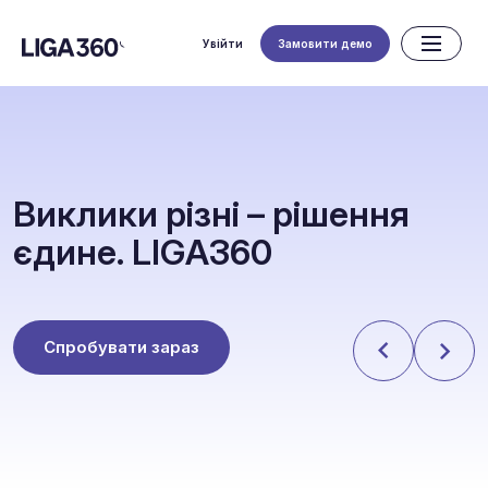
Увійти
Замовити демо
В
и
к
л
и
к
и
р
і
з
н
і
–
р
і
ш
е
н
н
я
є
д
и
н
е
.
L
I
G
A
3
6
0
Спробувати зараз