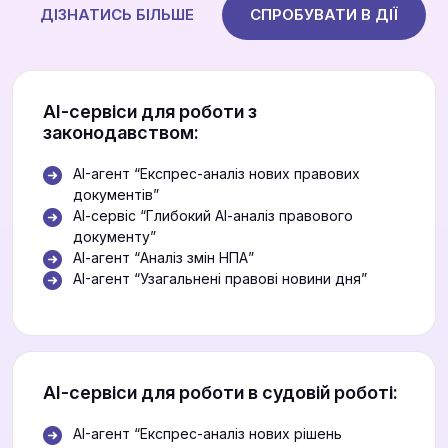
ДІЗНАТИСЬ БІЛЬШЕ
СПРОБУВАТИ В ДІЇ
АІ-сервіси для роботи з
законодавством:
AI-агент “Експрес-аналіз нових правових
документів”
АІ-сервіс “Глибокий АІ-аналіз правового
документу”
АІ-агент “Аналіз змін НПА”
AI-агент “Узагальнені правові новини дня”
АІ-сервіси для роботи в судовій роботі:
AI-агент “Експрес-аналіз нових рішень