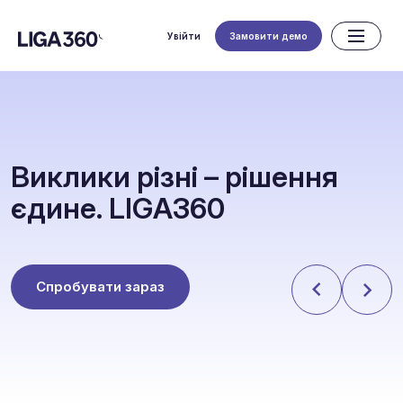
Увійти
Замовити демо
В
и
к
л
и
к
и
р
і
з
н
і
–
р
і
ш
е
н
н
я
є
д
и
н
е
.
L
I
G
A
3
6
0
Спробувати зараз