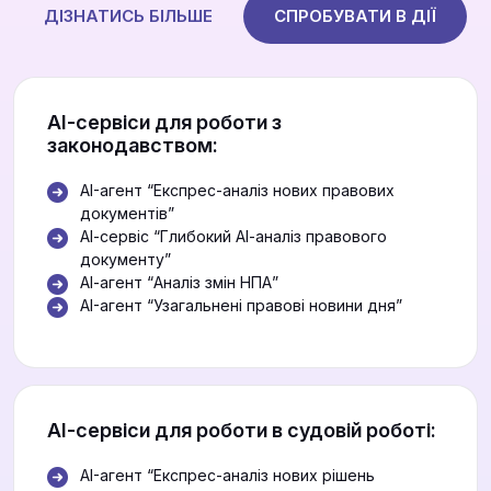
ДІЗНАТИСЬ БІЛЬШЕ
СПРОБУВАТИ В ДІЇ
АІ-сервіси для роботи з
законодавством:
AI-агент “Експрес-аналіз нових правових
документів”
АІ-сервіс “Глибокий АІ-аналіз правового
документу”
АІ-агент “Аналіз змін НПА”
AI-агент “Узагальнені правові новини дня”
АІ-сервіси для роботи в судовій роботі:
AI-агент “Експрес-аналіз нових рішень