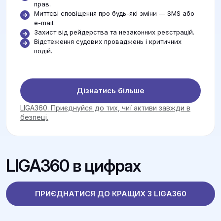
прав.
Миттєві сповіщення про будь-які зміни — SMS або
e-mail.
Захист від рейдерства та незаконних реєстрацій.
Відстеження судових проваджень і критичних
подій.
Дізнатись більше
LIGA360. Приєднуйся до тих, чиї активи завжди в
безпеці.
LIGA360 в цифрах
ПРИЄДНАТИСЯ ДО КРАЩИХ З LIGA360