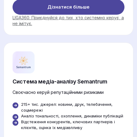
Дізнатися більше
LIGA360. Приєднуйся до тих, хто системно керує, а
не імітує.
Система медіа-аналізу Semantrum
Своєчасно керуй репутаційними ризиками
215+ тис. джерел: новини, друк, телебачення,
соцмережі
Аналіз тональності, охоплення, динаміки публікацій
Відстеження конкурентів, ключових партнерів і
клієнтів, оцінка їх медіавпливу