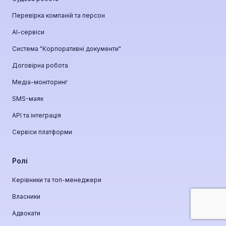
Перевірка компаній та персон
АІ-сервіси
Система "Корпоративні документи"
Договірна робота
Медіа-моніторинг
SMS-маяк
API та інтеграція
Сервіси платформи
Ролі
Керівники та топ-менеджери
Власники
Адвокати