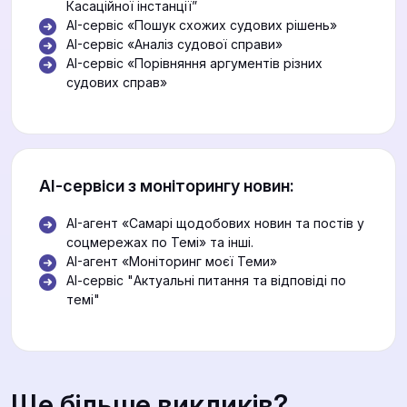
Касаційної інстанції”
AI-сервіс «Пошук схожих судових рішень»
AI-сервіс «Аналіз судової справи»
AI-сервіс «Порівняння аргументів різних
судових справ»
АІ-сервіси з моніторингу новин:
AI-агент «Самарі щодобових новин та постів у
соцмережах по Темі» та інші.
AI-агент «Моніторинг моєї Теми»
АІ-сервіс "Актуальні питання та відповіді по
темі"
Ще більше викликів?