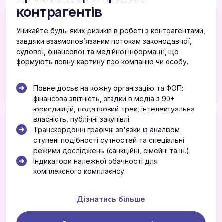
контрагентів
Уникайте будь-яких ризиків в роботі з контрагентами,
завдяки взаємоповʼязаним потокам законодавчої,
судової, фінансової та медійної інформації, що
формують повну картину про компанію чи особу.
Повне досьє на кожну організацію та ФОП:
фінансова звітність, згадки в медіа з 90+
юрисдикцій, податковий трек, інтелектуальна
власність, публічні закупівлі.
Транскордонні графічні зв'язки із аналізом
ступені подібності сутностей та спеціальні
режими досліджень (санкційні, сімейні та ін.).
Індикатори належної обачності для
комплексного комплаєнсу.
Дізнатись більше