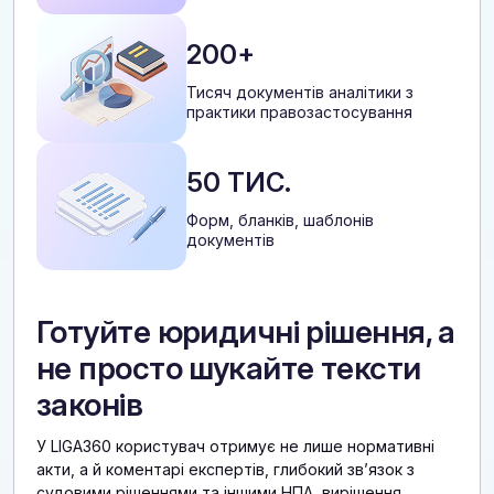
200+
Тисяч документів аналітики з
практики правозастосування
50 ТИС.
Форм, бланків, шаблонів
документів
Готуйте юридичні рішення, а
не просто шукайте тексти
законів
У LIGA360 користувач отримує не лише нормативні
акти, а й коментарі експертів, глибокий звʼязок з
судовими рішеннями та іншими НПА, вирішення