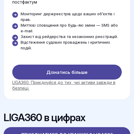
постфактум
Моніторинг держреєстрів щодо ваших об’єктів і
прав.
Миттєві сповіщення про будь-які зміни — SMS або
e-mail.
Захист від рейдерства та незаконних реєстрацій.
Відстеження судових проваджень і критичних
подій.
Дізнатись більше
LIGA360. Приєднуйся до тих, чиї активи завжди в
безпеці.
LIGA360 в цифрах