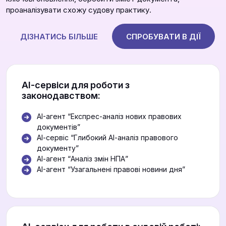
проаналізувати схожу судову практику.
ДІЗНАТИСЬ БІЛЬШЕ
СПРОБУВАТИ В ДІЇ
АІ-сервіси для роботи з
законодавством:
AI-агент “Експрес-аналіз нових правових
документів”
АІ-сервіс “Глибокий АІ-аналіз правового
документу”
АІ-агент “Аналіз змін НПА”
AI-агент “Узагальнені правові новини дня”