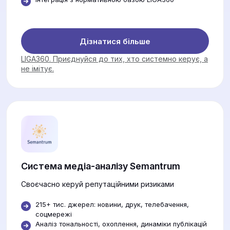
Дізнатися більше
LIGA360. Приєднуйся до тих, хто системно керує, а
не імітує.
Система медіа-аналізу Semantrum
Своєчасно керуй репутаційними ризиками
215+ тис. джерел: новини, друк, телебачення,
соцмережі
Аналіз тональності, охоплення, динаміки публікацій