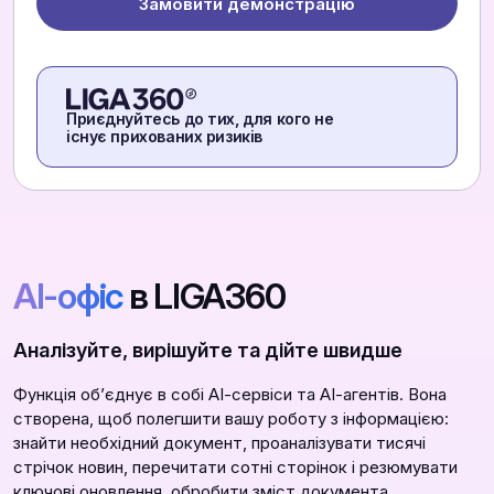
Замовити демонстрацію
Приєднуйтесь до тих, для кого не
існує прихованих ризиків
АІ-офіс
в LIGA360
Аналізуйте, вирішуйте та дійте швидше
Функція обʼєднує в собі АІ-сервіси та АІ-агентів. Вона
створена, щоб полегшити вашу роботу з інформацією:
знайти необхідний документ, проаналізувати тисячі
стрічок новин, перечитати сотні сторінок і резюмувати
ключові оновлення, обробити зміст документа,