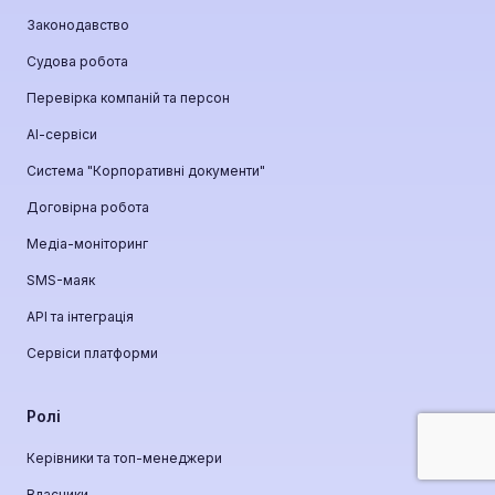
Законодавство
Судова робота
Перевірка компаній та персон
АІ-сервіси
Система "Корпоративні документи"
Договірна робота
Медіа-моніторинг
SMS-маяк
API та інтеграція
Сервіси платформи
Ролі
Керівники та топ-менеджери
Власники