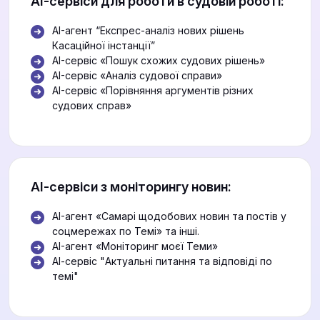
АІ-сервіси для роботи в судовій роботі:
AI-агент “Експрес-аналіз нових рішень
Касаційної інстанції”
AI-сервіс «Пошук схожих судових рішень»
AI-сервіс «Аналіз судової справи»
AI-сервіс «Порівняння аргументів різних
судових справ»
АІ-сервіси з моніторингу новин:
AI-агент «Самарі щодобових новин та постів у
соцмережах по Темі» та інші.
AI-агент «Моніторинг моєї Теми»
АІ-сервіс "Актуальні питання та відповіді по
темі"