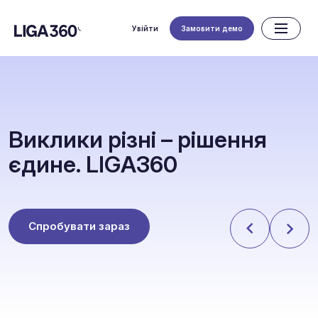
Увійти
Замовити демо
В
и
к
л
и
к
и
р
і
з
н
і
–
р
і
ш
е
н
н
я
є
д
и
н
е
.
L
I
G
A
3
6
0
Спробувати зараз