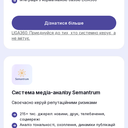
Дізнатися більше
LIGA360. Приєднуйся до тих, хто системно керує, а
не імітує.
Система медіа-аналізу Semantrum
Своєчасно керуй репутаційними ризиками
215+ тис. джерел: новини, друк, телебачення,
соцмережі
Аналіз тональності, охоплення, динаміки публікацій