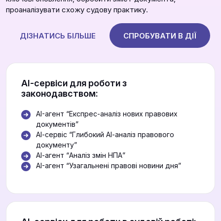
проаналізувати схожу судову практику.
ДІЗНАТИСЬ БІЛЬШЕ
СПРОБУВАТИ В ДІЇ
АІ-сервіси для роботи з
законодавством:
AI-агент “Експрес-аналіз нових правових
документів”
АІ-сервіс “Глибокий АІ-аналіз правового
документу”
АІ-агент “Аналіз змін НПА”
AI-агент “Узагальнені правові новини дня”