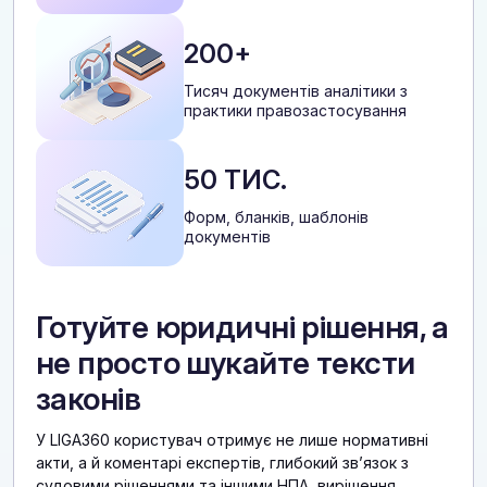
200+
Тисяч документів аналітики з
практики правозастосування
50 ТИС.
Форм, бланків, шаблонів
документів
Готуйте юридичні рішення, а
не просто шукайте тексти
законів
У LIGA360 користувач отримує не лише нормативні
акти, а й коментарі експертів, глибокий звʼязок з
судовими рішеннями та іншими НПА, вирішення