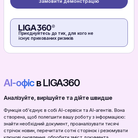
Замовити демонстрацію
Приєднуйтесь до тих, для кого не
існує прихованих ризиків
АІ-офіс
в LIGA360
Аналізуйте, вирішуйте та дійте швидше
Функція обʼєднує в собі АІ-сервіси та АІ-агентів. Вона
створена, щоб полегшити вашу роботу з інформацією:
знайти необхідний документ, проаналізувати тисячі
стрічок новин, перечитати сотні сторінок і резюмувати
ключові оновлення, обробити зміст документа,