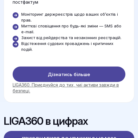
постфактум
Моніторинг держреєстрів щодо ваших об’єктів і
прав.
Миттєві сповіщення про будь-які зміни — SMS або
e-mail.
Захист від рейдерства та незаконних реєстрацій.
Відстеження судових проваджень і критичних
подій.
Дізнатись більше
LIGA360. Приєднуйся до тих, чиї активи завжди в
безпеці.
LIGA360 в цифрах