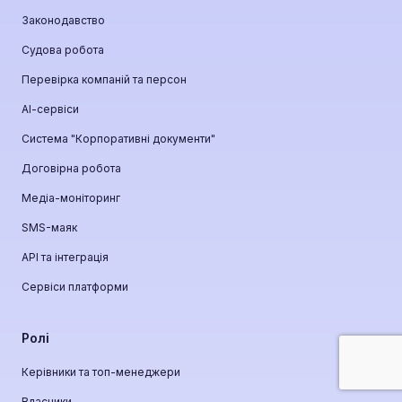
Законодавство
Судова робота
Перевірка компаній та персон
АІ-сервіси
Система "Корпоративні документи"
Договірна робота
Медіа-моніторинг
SMS-маяк
API та інтеграція
Сервіси платформи
Ролі
Керівники та топ-менеджери
Власники