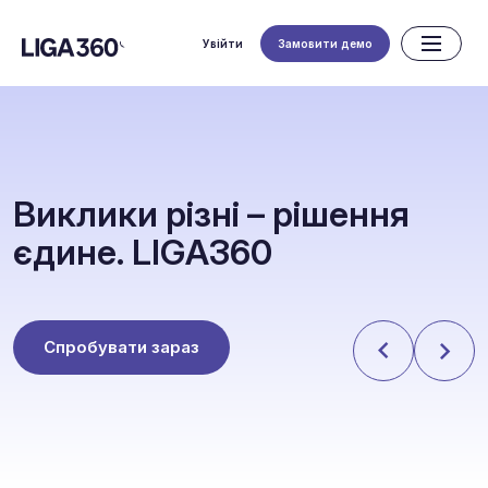
Увійти
Замовити демо
В
и
к
л
и
к
и
р
і
з
н
і
–
р
і
ш
е
н
н
я
є
д
и
н
е
.
L
I
G
A
3
6
0
Спробувати зараз