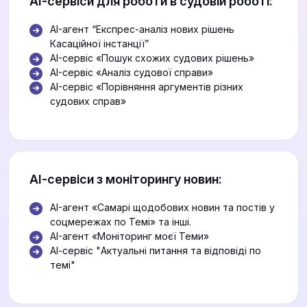
АІ-сервіси для роботи в судовій роботі:
AI-агент “Експрес-аналіз нових рішень
Касаційної інстанції”
AI-сервіс «Пошук схожих судових рішень»
AI-сервіс «Аналіз судової справи»
AI-сервіс «Порівняння аргументів різних
судових справ»
АІ-сервіси з моніторингу новин:
AI-агент «Самарі щодобових новин та постів у
соцмережах по Темі» та інші.
AI-агент «Моніторинг моєї Теми»
АІ-сервіс "Актуальні питання та відповіді по
темі"