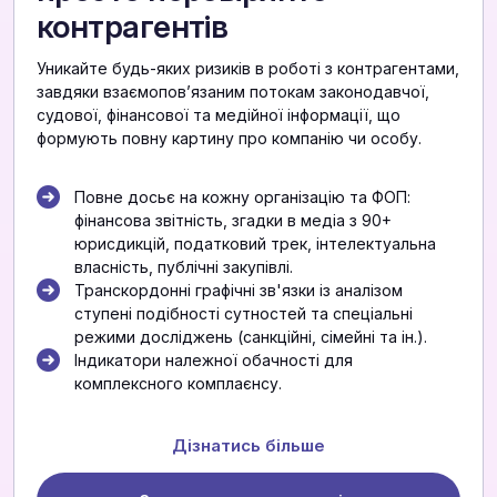
контрагентів
Уникайте будь-яких ризиків в роботі з контрагентами,
завдяки взаємоповʼязаним потокам законодавчої,
судової, фінансової та медійної інформації, що
формують повну картину про компанію чи особу.
Повне досьє на кожну організацію та ФОП:
фінансова звітність, згадки в медіа з 90+
юрисдикцій, податковий трек, інтелектуальна
власність, публічні закупівлі.
Транскордонні графічні зв'язки із аналізом
ступені подібності сутностей та спеціальні
режими досліджень (санкційні, сімейні та ін.).
Індикатори належної обачності для
комплексного комплаєнсу.
Дізнатись більше