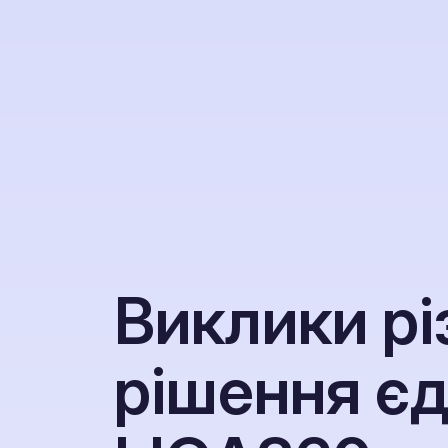
В
и
к
л
и
к
и
р
і
р
і
ш
е
н
н
я
є