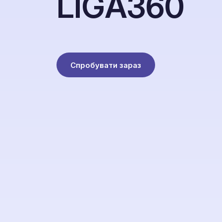
L
I
G
A
3
6
0
Спробувати зараз