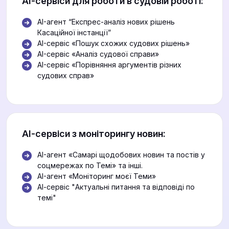
АІ-сервіси для роботи в судовій роботі:
AI-агент “Експрес-аналіз нових рішень
Касаційної інстанції”
AI-сервіс «Пошук схожих судових рішень»
AI-сервіс «Аналіз судової справи»
AI-сервіс «Порівняння аргументів різних
судових справ»
АІ-сервіси з моніторингу новин:
AI-агент «Самарі щодобових новин та постів у
соцмережах по Темі» та інші.
AI-агент «Моніторинг моєї Теми»
АІ-сервіс "Актуальні питання та відповіді по
темі"