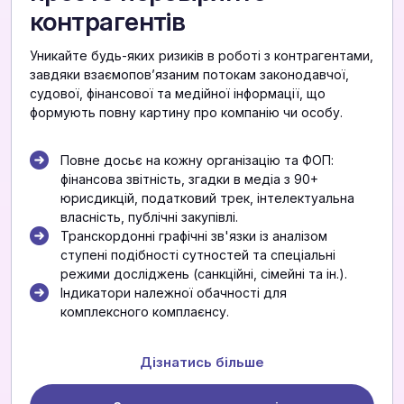
контрагентів
Уникайте будь-яких ризиків в роботі з контрагентами,
завдяки взаємоповʼязаним потокам законодавчої,
судової, фінансової та медійної інформації, що
формують повну картину про компанію чи особу.
Повне досьє на кожну організацію та ФОП:
фінансова звітність, згадки в медіа з 90+
юрисдикцій, податковий трек, інтелектуальна
власність, публічні закупівлі.
Транскордонні графічні зв'язки із аналізом
ступені подібності сутностей та спеціальні
режими досліджень (санкційні, сімейні та ін.).
Індикатори належної обачності для
комплексного комплаєнсу.
Дізнатись більше