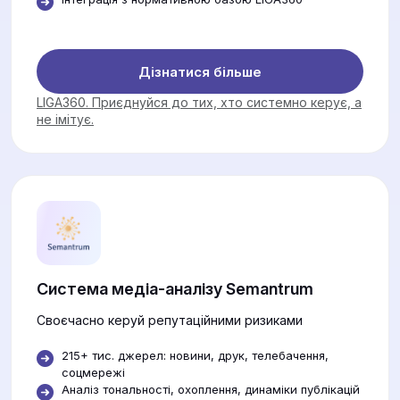
Дізнатися більше
LIGA360. Приєднуйся до тих, хто системно керує, а
не імітує.
Система медіа-аналізу Semantrum
Своєчасно керуй репутаційними ризиками
215+ тис. джерел: новини, друк, телебачення,
соцмережі
Аналіз тональності, охоплення, динаміки публікацій