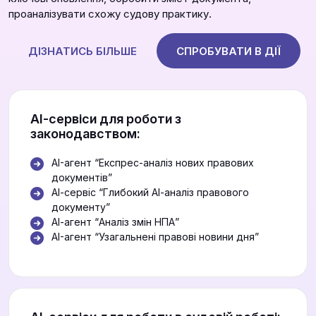
проаналізувати схожу судову практику.
ДІЗНАТИСЬ БІЛЬШЕ
СПРОБУВАТИ В ДІЇ
АІ-сервіси для роботи з
законодавством:
AI-агент “Експрес-аналіз нових правових
документів”
АІ-сервіс “Глибокий АІ-аналіз правового
документу”
АІ-агент “Аналіз змін НПА”
AI-агент “Узагальнені правові новини дня”