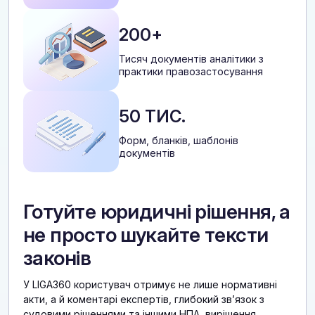
200+
Тисяч документів аналітики з
практики правозастосування
50 ТИС.
Форм, бланків, шаблонів
документів
Готуйте юридичні рішення, а
не просто шукайте тексти
законів
У LIGA360 користувач отримує не лише нормативні
акти, а й коментарі експертів, глибокий звʼязок з
судовими рішеннями та іншими НПА, вирішення