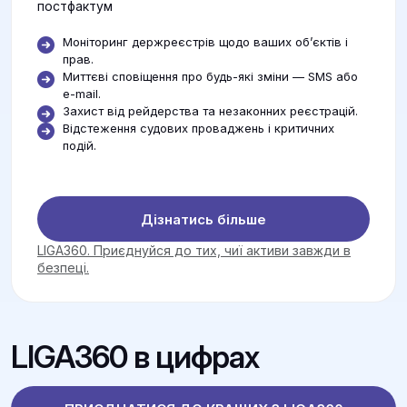
постфактум
Моніторинг держреєстрів щодо ваших об’єктів і
прав.
Миттєві сповіщення про будь-які зміни — SMS або
e-mail.
Захист від рейдерства та незаконних реєстрацій.
Відстеження судових проваджень і критичних
подій.
Дізнатись більше
LIGA360. Приєднуйся до тих, чиї активи завжди в
безпеці.
LIGA360 в цифрах