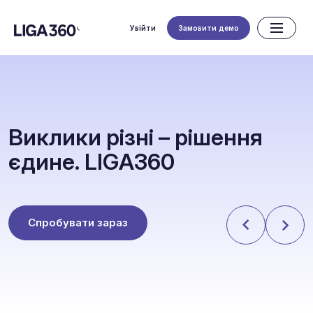
Увійти
Замовити демо
В
и
к
л
и
к
и
р
і
з
н
і
–
р
і
ш
е
н
н
я
є
д
и
н
е
.
L
I
G
A
3
6
0
Спробувати зараз