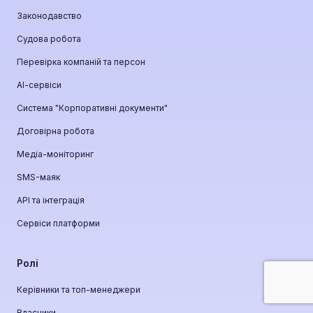
Законодавство
Судова робота
Перевірка компаній та персон
АІ-сервіси
Система "Корпоративні документи"
Договірна робота
Медіа-моніторинг
SMS-маяк
API та інтеграція
Сервіси платформи
Ролі
Керівники та топ-менеджери
Власники