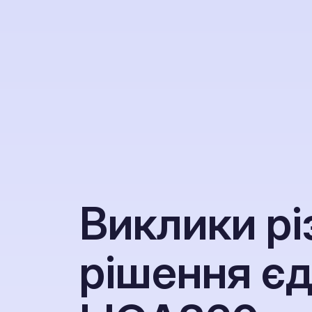
В
и
к
л
и
к
и
р
і
р
і
ш
е
н
н
я
є