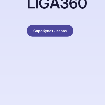
L
I
G
A
3
6
0
Спробувати зараз