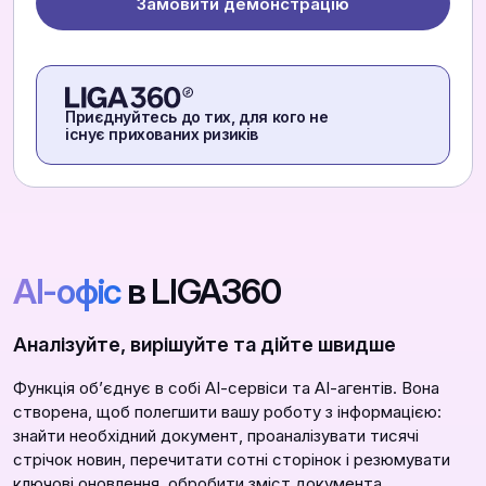
Замовити демонстрацію
Приєднуйтесь до тих, для кого не
існує прихованих ризиків
АІ-офіс
в LIGA360
Аналізуйте, вирішуйте та дійте швидше
Функція обʼєднує в собі АІ-сервіси та АІ-агентів. Вона
створена, щоб полегшити вашу роботу з інформацією:
знайти необхідний документ, проаналізувати тисячі
стрічок новин, перечитати сотні сторінок і резюмувати
ключові оновлення, обробити зміст документа,