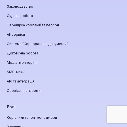
Законодавство
Судова робота
Перевірка компаній та персон
АІ-сервіси
Система "Корпоративні документи"
Договірна робота
Медіа-моніторинг
SMS-маяк
API та інтеграція
Сервіси платформи
Ролі
Керівники та топ-менеджери
Власники