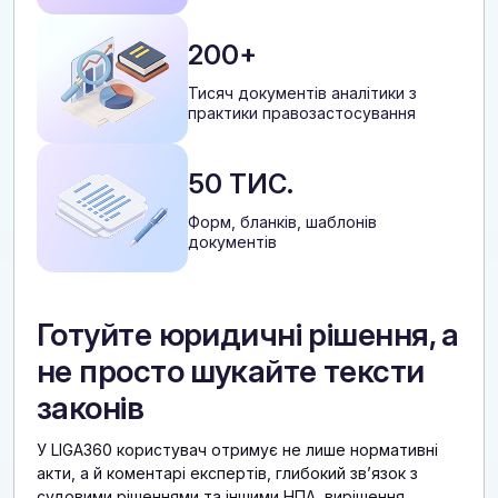
200+
Тисяч документів аналітики з
практики правозастосування
50 ТИС.
Форм, бланків, шаблонів
документів
Готуйте юридичні рішення, а
не просто шукайте тексти
законів
У LIGA360 користувач отримує не лише нормативні
акти, а й коментарі експертів, глибокий звʼязок з
судовими рішеннями та іншими НПА, вирішення