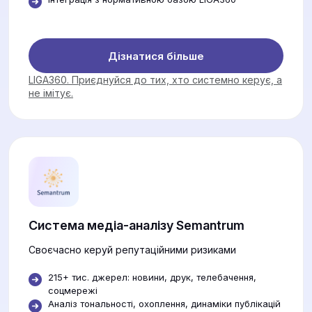
Дізнатися більше
LIGA360. Приєднуйся до тих, хто системно керує, а
не імітує.
Система медіа-аналізу Semantrum
Своєчасно керуй репутаційними ризиками
215+ тис. джерел: новини, друк, телебачення,
соцмережі
Аналіз тональності, охоплення, динаміки публікацій