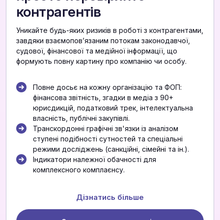
контрагентів
Уникайте будь-яких ризиків в роботі з контрагентами,
завдяки взаємоповʼязаним потокам законодавчої,
судової, фінансової та медійної інформації, що
формують повну картину про компанію чи особу.
Повне досьє на кожну організацію та ФОП:
фінансова звітність, згадки в медіа з 90+
юрисдикцій, податковий трек, інтелектуальна
власність, публічні закупівлі.
Транскордонні графічні зв'язки із аналізом
ступені подібності сутностей та спеціальні
режими досліджень (санкційні, сімейні та ін.).
Індикатори належної обачності для
комплексного комплаєнсу.
Дізнатись більше