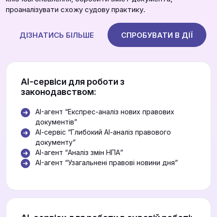
проаналізувати схожу судову практику.
ДІЗНАТИСЬ БІЛЬШЕ
СПРОБУВАТИ В ДІЇ
АІ-сервіси для роботи з
законодавством:
AI-агент “Експрес-аналіз нових правових
документів”
АІ-сервіс “Глибокий АІ-аналіз правового
документу”
АІ-агент “Аналіз змін НПА”
AI-агент “Узагальнені правові новини дня”