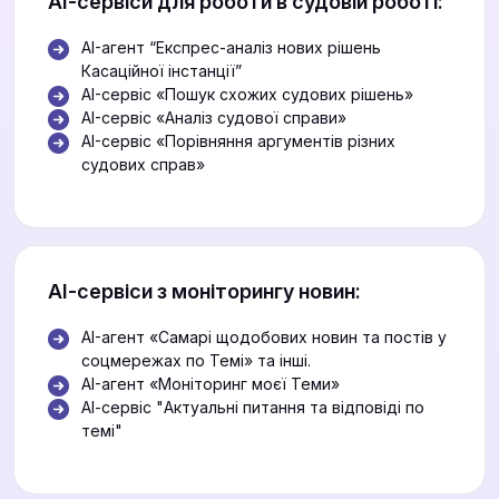
АІ-сервіси для роботи в судовій роботі:
AI-агент “Експрес-аналіз нових рішень
Касаційної інстанції”
AI-сервіс «Пошук схожих судових рішень»
AI-сервіс «Аналіз судової справи»
AI-сервіс «Порівняння аргументів різних
судових справ»
АІ-сервіси з моніторингу новин:
AI-агент «Самарі щодобових новин та постів у
соцмережах по Темі» та інші.
AI-агент «Моніторинг моєї Теми»
АІ-сервіс "Актуальні питання та відповіді по
темі"