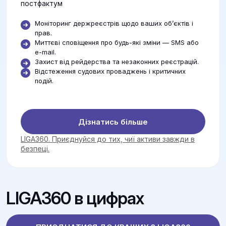
постфактум
Моніторинг держреєстрів щодо ваших об’єктів і
прав.
Миттєві сповіщення про будь-які зміни — SMS або
e-mail.
Захист від рейдерства та незаконних реєстрацій.
Відстеження судових проваджень і критичних
подій.
Дізнатись більше
LIGA360. Приєднуйся до тих, чиї активи завжди в
безпеці.
LIGA360 в цифрах