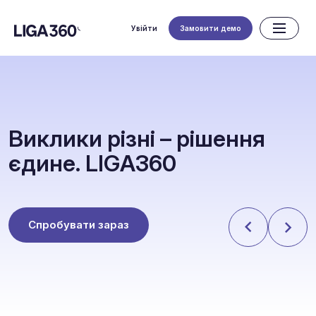
Увійти
Замовити демо
В
и
к
л
и
к
и
р
і
з
н
і
–
р
і
ш
е
н
н
я
є
д
и
н
е
.
L
I
G
A
3
6
0
Спробувати зараз