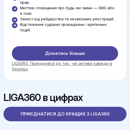
прав.
Миттєві сповіщення про будь-які зміни — SMS або
e-mail.
Захист від рейдерства та незаконних реєстрацій.
Відстеження судових проваджень і критичних
подій.
Дізнатись більше
LIGA360. Приєднуйся до тих, чиї активи завжди в
безпеці.
LIGA360 в цифрах
ПРИЄДНАТИСЯ ДО КРАЩИХ З LIGA360