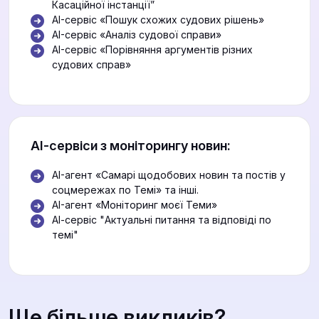
Касаційної інстанції”
AI-сервіс «Пошук схожих судових рішень»
AI-сервіс «Аналіз судової справи»
AI-сервіс «Порівняння аргументів різних
судових справ»
АІ-сервіси з моніторингу новин:
AI-агент «Самарі щодобових новин та постів у
соцмережах по Темі» та інші.
AI-агент «Моніторинг моєї Теми»
АІ-сервіс "Актуальні питання та відповіді по
темі"
Ще більше викликів?