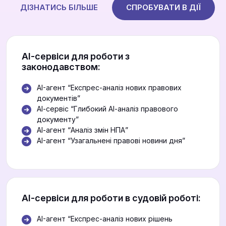
ДІЗНАТИСЬ БІЛЬШЕ
СПРОБУВАТИ В ДІЇ
АІ-сервіси для роботи з
законодавством:
AI-агент “Експрес-аналіз нових правових
документів”
АІ-сервіс “Глибокий АІ-аналіз правового
документу”
АІ-агент “Аналіз змін НПА”
AI-агент “Узагальнені правові новини дня”
АІ-сервіси для роботи в судовій роботі:
AI-агент “Експрес-аналіз нових рішень