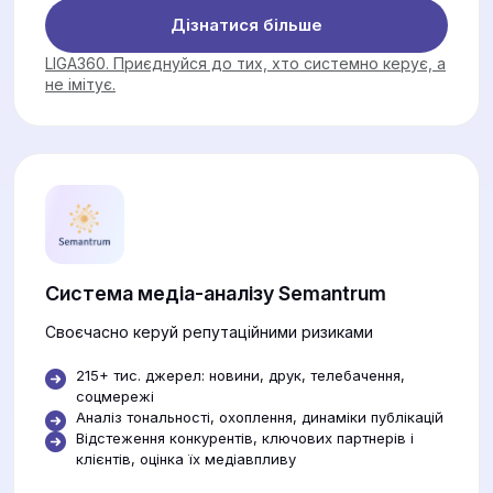
Дізнатися більше
LIGA360. Приєднуйся до тих, хто системно керує, а
не імітує.
Система медіа-аналізу Semantrum
Своєчасно керуй репутаційними ризиками
215+ тис. джерел: новини, друк, телебачення,
соцмережі
Аналіз тональності, охоплення, динаміки публікацій
Відстеження конкурентів, ключових партнерів і
клієнтів, оцінка їх медіавпливу