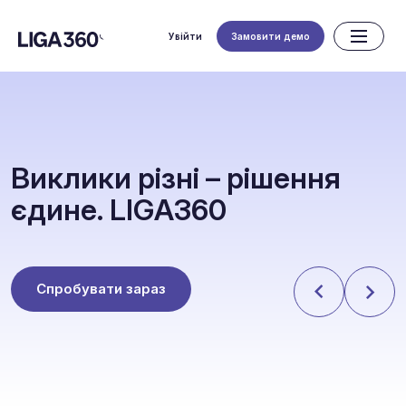
Увійти
Замовити демо
В
и
к
л
и
к
и
р
і
з
н
і
–
р
і
ш
е
н
н
я
є
д
и
н
е
.
L
I
G
A
3
6
0
Спробувати зараз