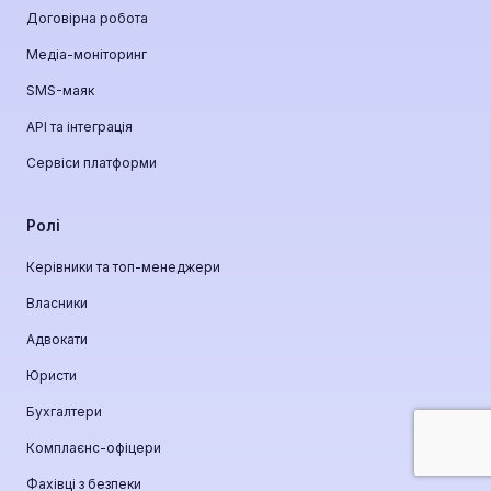
Договірна робота
Медіа-моніторинг
SMS-маяк
API та інтеграція
Сервіси платформи
Ролі
Керівники та топ-менеджери
Власники
Адвокати
Юристи
Бухгалтери
Комплаєнс-офіцери
Фахівці з безпеки