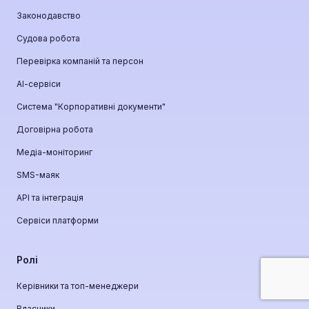
Законодавство
Судова робота
Перевірка компаній та персон
АІ-сервіси
Система "Корпоративні документи"
Договірна робота
Медіа-моніторинг
SMS-маяк
API та інтеграція
Сервіси платформи
Ролі
Керівники та топ-менеджери
Власники