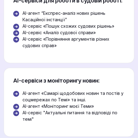
АІ-сервіси для роботи в судовій роботі:
AI-агент “Експрес-аналіз нових рішень
Касаційної інстанції”
AI-сервіс «Пошук схожих судових рішень»
AI-сервіс «Аналіз судової справи»
AI-сервіс «Порівняння аргументів різних
судових справ»
АІ-сервіси з моніторингу новин:
AI-агент «Самарі щодобових новин та постів у
соцмережах по Темі» та інші.
AI-агент «Моніторинг моєї Теми»
АІ-сервіс "Актуальні питання та відповіді по
темі"