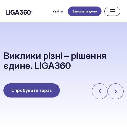
Увійти
Замовити демо
В
и
к
л
и
к
и
р
і
з
н
і
–
р
і
ш
е
н
н
я
є
д
и
н
е
.
L
I
G
A
3
6
0
Спробувати зараз