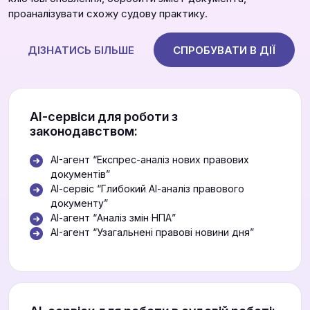
проаналізувати схожу судову практику.
ДІЗНАТИСЬ БІЛЬШЕ
СПРОБУВАТИ В ДІЇ
АІ-сервіси для роботи з
законодавством:
AI-агент “Експрес-аналіз нових правових
документів”
АІ-сервіс “Глибокий АІ-аналіз правового
документу”
АІ-агент “Аналіз змін НПА”
AI-агент “Узагальнені правові новини дня”