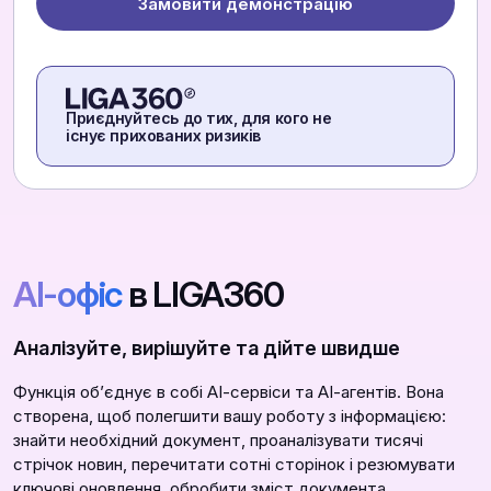
Замовити демонстрацію
Приєднуйтесь до тих, для кого не
існує прихованих ризиків
АІ-офіс
в LIGA360
Аналізуйте, вирішуйте та дійте швидше
Функція обʼєднує в собі АІ-сервіси та АІ-агентів. Вона
створена, щоб полегшити вашу роботу з інформацією:
знайти необхідний документ, проаналізувати тисячі
стрічок новин, перечитати сотні сторінок і резюмувати
ключові оновлення, обробити зміст документа,