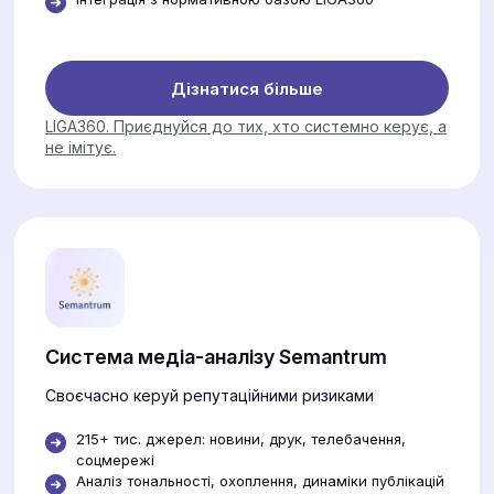
Дізнатися більше
LIGA360. Приєднуйся до тих, хто системно керує, а
не імітує.
Система медіа-аналізу Semantrum
Своєчасно керуй репутаційними ризиками
215+ тис. джерел: новини, друк, телебачення,
соцмережі
Аналіз тональності, охоплення, динаміки публікацій