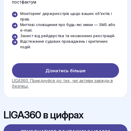
постфактум
Моніторинг держреєстрів щодо ваших об’єктів і
прав.
Миттєві сповіщення про будь-які зміни — SMS або
e-mail.
Захист від рейдерства та незаконних реєстрацій.
Відстеження судових проваджень і критичних
подій.
Дізнатись більше
LIGA360. Приєднуйся до тих, чиї активи завжди в
безпеці.
LIGA360 в цифрах