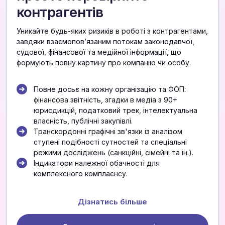
контрагентів
Уникайте будь-яких ризиків в роботі з контрагентами,
завдяки взаємоповʼязаним потокам законодавчої,
судової, фінансової та медійної інформації, що
формують повну картину про компанію чи особу.
Повне досьє на кожну організацію та ФОП:
фінансова звітність, згадки в медіа з 90+
юрисдикцій, податковий трек, інтелектуальна
власність, публічні закупівлі.
Транскордонні графічні зв'язки із аналізом
ступені подібності сутностей та спеціальні
режими досліджень (санкційні, сімейні та ін.).
Індикатори належної обачності для
комплексного комплаєнсу.
Дізнатись більше