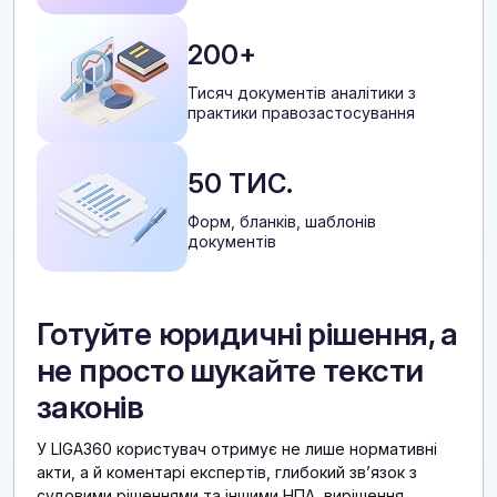
200+
Тисяч документів аналітики з
практики правозастосування
50 ТИС.
Форм, бланків, шаблонів
документів
Готуйте юридичні рішення, а
не просто шукайте тексти
законів
У LIGA360 користувач отримує не лише нормативні
акти, а й коментарі експертів, глибокий звʼязок з
судовими рішеннями та іншими НПА, вирішення