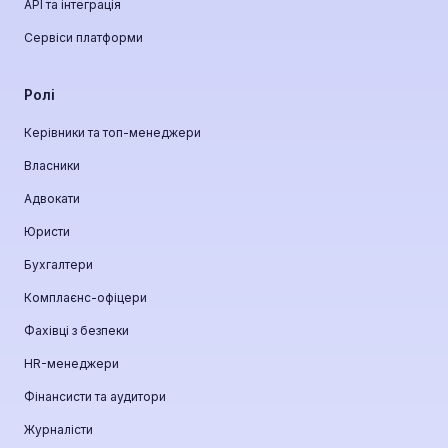
API та інтеграція
Сервіси платформи
Ролі
Керівники та топ-менеджери
Власники
Адвокати
Юристи
Бухгалтери
Комплаєнс-офіцери
Фахівці з безпеки
HR-менеджери
Фінансисти та аудитори
Журналісти