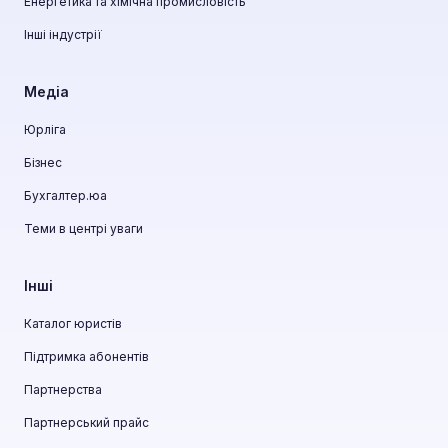
Енергетика та хімічна промисловість
Інші індустрії
Медіа
Юрліга
Бізнес
Бухгалтер.юа
Теми в центрі уваги
Інші
Каталог юристів
Підтримка абонентів
Партнерства
Партнерський прайс