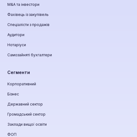
М&A та інвестори
Фахівець із закупівель
Спеціалісти з продажів
Аудитори
Нотаріуси
Самозайняті бухгалтери
Сегменти
Корпоративний
Бізнес
Державний сектор
Громадський сектор
Заклади вищої освіти
ФОП