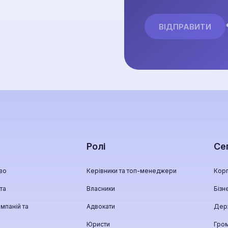
Ролі
Се
во
Керівники та топ-менеджери
Кор
та
Власники
Бізн
мпаній та
Адвокати
Дер
Юристи
Гро