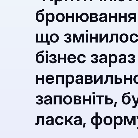
бронювання
що змінилос
бізнес зара
неправильн
заповніть, б
ласка, форм