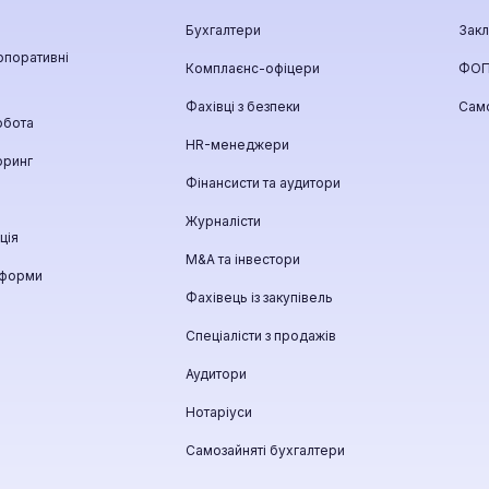
Бухгалтери
Закл
рпоративні
Комплаєнс-офіцери
ФО
Фахівці з безпеки
Само
обота
HR-менеджери
оринг
Фінансисти та аудитори
Журналісти
ція
М&A та інвестори
тформи
Фахівець із закупівель
Спеціалісти з продажів
Аудитори
Нотаріуси
Самозайняті бухгалтери