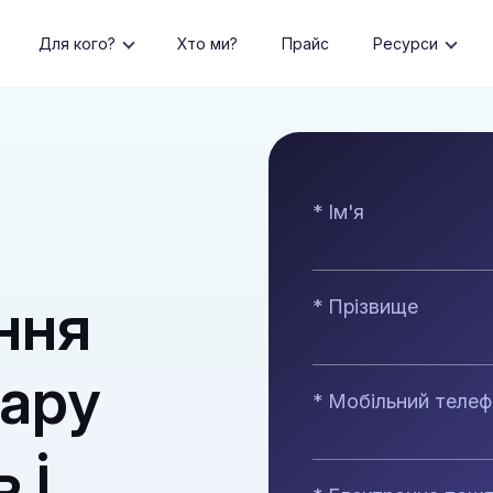
Для кого?
Хто ми?
Прайс
Ресурси
* Ім'я
ння
* Прізвище
нару
* Мобільний теле
 і