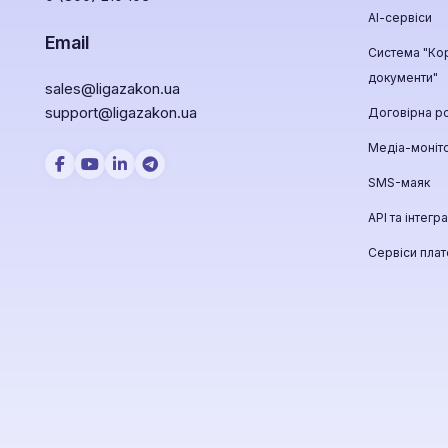
АІ-сервіси
Email
Система "Ко
документи"
sales@ligazakon.ua
support@ligazakon.ua
Договірна р
Медіа-моніт
SMS-маяк
API та інтегра
Сервіси пла