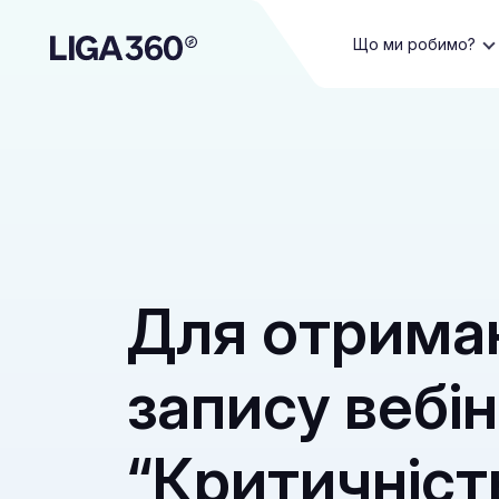
Що ми робимо?
Для отрима
запису вебі
“Критичність