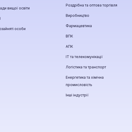
Роздрібна та оптова торгівля
ади вищої освіти
Виробництво
П
Фармацевтика
зайняті особи
ВПК
АПК
ІТ та телекомунікації
Логістика та транспорт
Енергетика та хімічна
промисловість
Інші індустрії