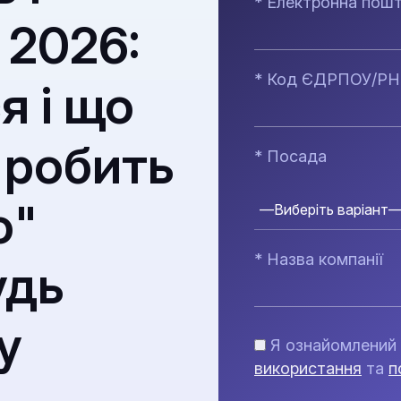
* Електронна пош
 2026:
* Код ЄДРПОУ/Р
я і що
з робить
* Посада
о"
* Назва компанії
удь
у
Я ознайомлений 
використання
та
п