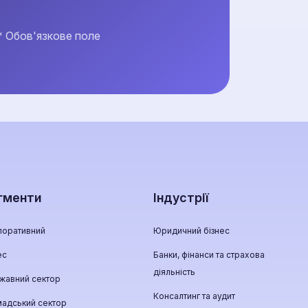
* Обов'язкове поле
гменти
Індустрії
поративний
Юридичний бізнес
ес
Банки, фінанси та страхова
діяльність
жавний сектор
Консалтинг та аудит
мадський сектор