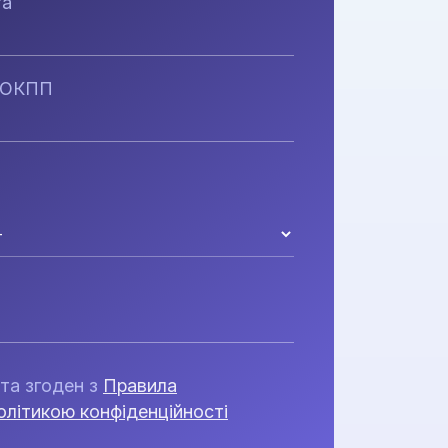
та
НОКПП
та згоден з
Правила
олітикою конфіденційності