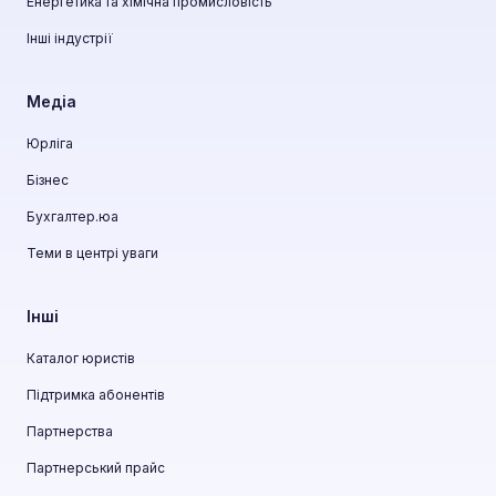
Енергетика та хімічна промисловість
Інші індустрії
Медіа
Юрліга
Бізнес
Бухгалтер.юа
Теми в центрі уваги
Інші
Каталог юристів
Підтримка абонентів
Партнерства
Партнерський прайс