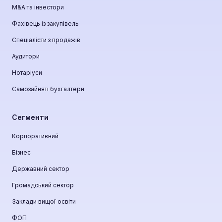
М&A та інвестори
Фахівець із закупівель
Спеціалісти з продажів
Аудитори
Нотаріуси
Самозайняті бухгалтери
Сегменти
Корпоративний
Бізнес
Державний сектор
Громадський сектор
Заклади вищої освіти
ФОП