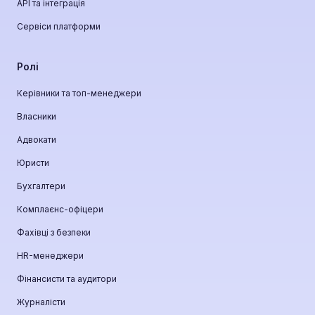
API та інтеграція
Сервіси платформи
Ролі
Керівники та топ-менеджери
Власники
Адвокати
Юристи
Бухгалтери
Комплаєнс-офіцери
Фахівці з безпеки
HR-менеджери
Фінансисти та аудитори
Журналісти