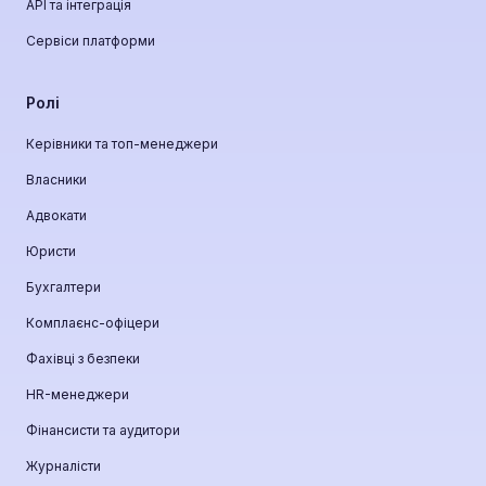
API та інтеграція
Сервіси платформи
Ролі
Керівники та топ-менеджери
Власники
Адвокати
Юристи
Бухгалтери
Комплаєнс-офіцери
Фахівці з безпеки
HR-менеджери
Фінансисти та аудитори
Журналісти