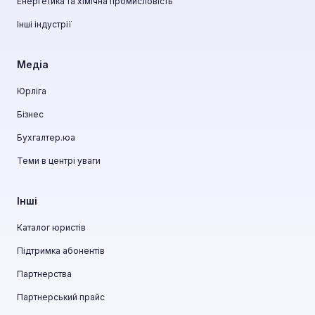
Енергетика та хімічна промисловість
Інші індустрії
Медіа
Юрліга
Бізнес
Бухгалтер.юа
Теми в центрі уваги
Інші
Каталог юристів
Підтримка абонентів
Партнерства
Партнерський прайс