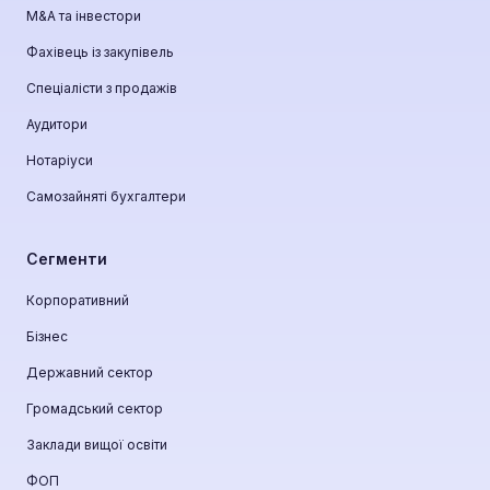
М&A та інвестори
Фахівець із закупівель
Спеціалісти з продажів
Аудитори
Нотаріуси
Самозайняті бухгалтери
Сегменти
Корпоративний
Бізнес
Державний сектор
Громадський сектор
Заклади вищої освіти
ФОП