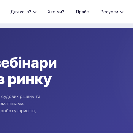
Для кого?
Хто ми?
Прайс
Ресурси
ебінари
в ринку
и судових рішень та
тематиками.
 роботу юристів,