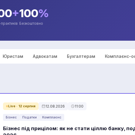
00
+
100
%
-практиків
Безкоштовно
Юристам
Адвокатам
Бухгалтерам
Комплаєнс-о
Live · 12 серпня
12.08.2026
11:00
Бізнес
Податки
Комплаєнс
Бізнес під прицілом: як не стати ціллю банку, по