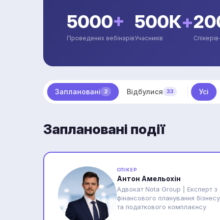
5000
+
500К
+
20
Проведених вебінарів
Учасників
Спікерів
Заплановані
Відбулися
Усі
2
33
Заплановані події
СПІКЕР
Антон Амельохін
Адвокат Nota Group | Експерт з
фінансового планування бізнесу
та податкового комплаєнсу