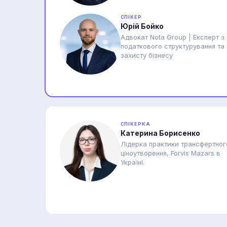
СПІКЕР
Юрій Бойко
Адвокат Nota Group | Експерт з
податкового структурування та
захисту бізнесу
СПІКЕРКА
Катерина Борисенко
Лідерка практики трансфертног
ціноутворення, Forvis Mazars в
Україні.