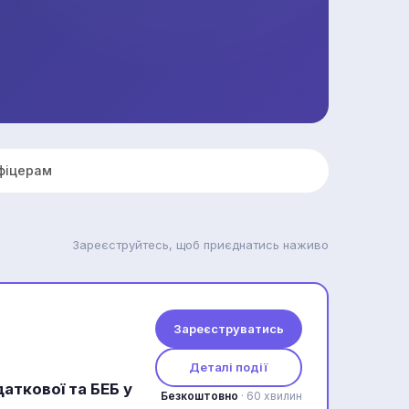
фіцерам
Зареєструйтесь, щоб приєднатись наживо
Зареєструватись
Деталі події
даткової та БЕБ у
Безкоштовно
· 60 хвилин