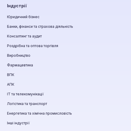
Індустрії
Юридичний бізнес
Банки, фінанси та страхова діяльність
Консалтинг та аудит
Роздрібна та оптова торгівля
Виробництво
Фармацевтика
ВПК
АПК
ІТ та телекомунікації
Логістика та транспорт
Енергетика та хімічна промисловість
Інші індустрії