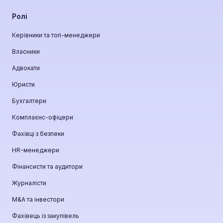
Ролі
Керівники та топ-менеджери
Власники
Адвокати
Юристи
Бухгалтери
Комплаєнс-офіцери
Фахівці з безпеки
HR-менеджери
Фінансисти та аудитори
Журналісти
М&A та інвестори
Фахівець із закупівель