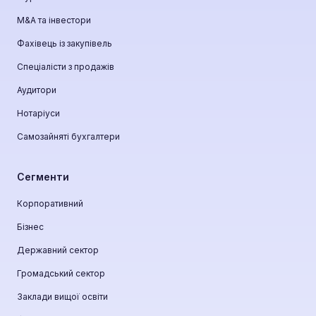
М&A та інвестори
Фахівець із закупівель
Спеціалісти з продажів
Аудитори
Нотаріуси
Самозайняті бухгалтери
Сегменти
Корпоративний
Бізнес
Державний сектор
Громадський сектор
Заклади вищої освіти