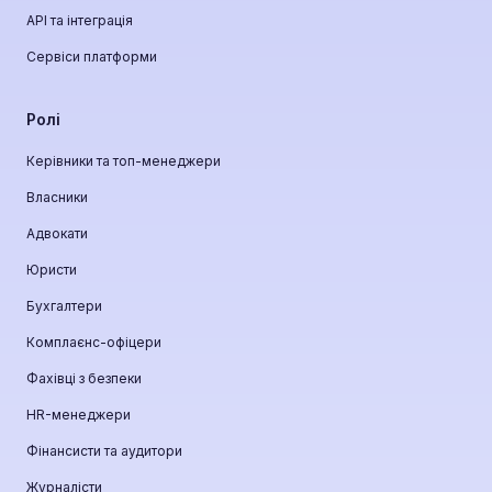
API та інтеграція
Сервіси платформи
Ролі
Керівники та топ-менеджери
Власники
Адвокати
Юристи
Бухгалтери
Комплаєнс-офіцери
Фахівці з безпеки
HR-менеджери
Фінансисти та аудитори
Журналісти