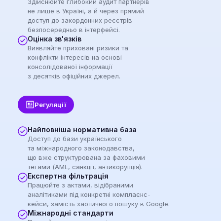
Здійснюйте глибокий аудит партнерів
не лише в Україні, а й через прямий
доступ до закордонних реєстрів
безпосередньо в інтерфейсі.
Оцінка зв'язків
Виявляйте приховані ризики та
конфлікти інтересів на основі
консолідованої інформації
з десятків офіційних джерел.
Регуляції
Найповніша нормативна база
Доступ до бази українського
та міжнародного законодавства,
що вже структурована за фаховими
тегами (AML, санкції, антикорупція).
Експертна фільтрація
Працюйте з актами, відібраними
аналітиками під конкретні комплаєнс-
кейси, замість хаотичного пошуку в Google.
Міжнародні стандарти