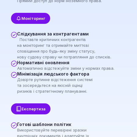
Прямий доступ до норм іноземного права.
Моніторинг
Слідкування за контрагентами
Поставте критичних контрагентів
на моніторинг та отримайте миттєві
сповіщення про будь-яку зміну статусу,
нову судову справу чи потрапляння до списків.
Нормативні оновлення
Автоматично відстежуйте зміни у нормах права.
Мінімізація людського фактора
Довірте рутинне відстеження системі
та зосередьтеся на якісній оцінці
ризиків і стратегічному плануванні.
Експертиза
Готові шаблони політик
Використовуйте перевірені зразки
внутрішніх документів і адаптуйте їх