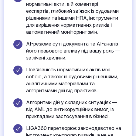
нормативні акти, а й коментарі
експертів, глибокий зв’язок із судовими
рішеннями та іншими НПА, інструменти
для вирішення нормативних ризиків і
автоматичний моніторинг змін.
AI-резюме суті документа та AI-аналіз
його правового впливу під вашу роль —
за лічені хвилини.
Пов’язаність нормативних актів між
собою, а також із судовими рішеннями,
аналітичними матеріалами та
алгоритмами дій від практиків.
Алгоритми дій у складних ситуаціях —
від AML до антикорупційних вимог, із
прикладами застосування в бізнесі.
LIGA360 перетворює законодавство на
інструмент контролю ризиків, а не на