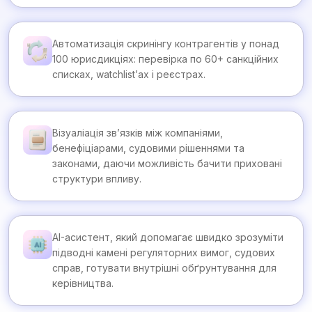
Автоматизація скринінгу контрагентів у понад
100 юрисдикціях: перевірка по 60+ санкційних
списках, watchlist’ах і реєстрах.
Візуаліація зв’язків між компаніями,
бенефіціарами, судовими рішеннями та
законами, даючи можливість бачити приховані
структури впливу.
AI-асистент, який допомагає швидко зрозуміти
підводні камені регуляторних вимог, судових
справ, готувати внутрішні обґрунтування для
керівництва.