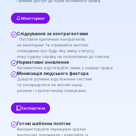
Прямий доступ до норм іноземного права.
Моніторинг
Слідкування за контрагентами
Поставте критичних контрагентів
на моніторинг та отримайте миттєві
сповіщення про будь-яку зміну статусу,
нову судову справу чи потрапляння до списків.
Нормативні оновлення
Автоматично відстежуйте зміни у нормах права.
Мінімізація людського фактора
Довірте рутинне відстеження системі
та зосередьтеся на якісній оцінці
ризиків і стратегічному плануванні.
Експертиза
Готові шаблони політик
Використовуйте перевірені зразки
внутрішніх документів і адаптуйте їх