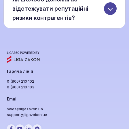
осіб, показує приховані родинні чи бізнес-
відстежувати репутаційні
зв’язки та відокремлює ризикові елементи. Це
ризики контрагентів?
дозволяє зменшити час на due diligence у
кілька разів.
Завдяки модулю Semantrum ви отримуєте
міжнародний медіа-моніторинг із 26-річним
архівом. Система фіксує згадки про корупцію,
санкції чи кримінальні справи навіть у тих
випадках, коли оригінальні матеріали вже
видалені.
Гаряча лінія
0 (800) 210 102
0 (800) 210 103
Email
sales@ligazakon.ua
support@ligazakon.ua