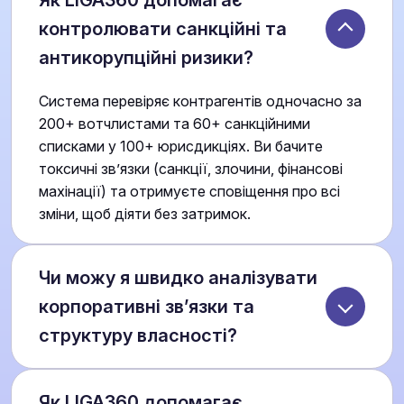
Як LIGA360 допомагає
контролювати санкційні та
антикорупційні ризики?
Система перевіряє контрагентів одночасно за
200+ вотчлистами та 60+ санкційними
списками у 100+ юрисдикціях. Ви бачите
токсичні зв’язки (санкції, злочини, фінансові
махінації) та отримуєте сповіщення про всі
зміни, щоб діяти без затримок.
Чи можу я швидко аналізувати
корпоративні зв’язки та
структуру власності?
Так. LIGA360 автоматично будує транс-
Як LIGA360 допомагає
юрисдикційні карти власності та пов’язаних