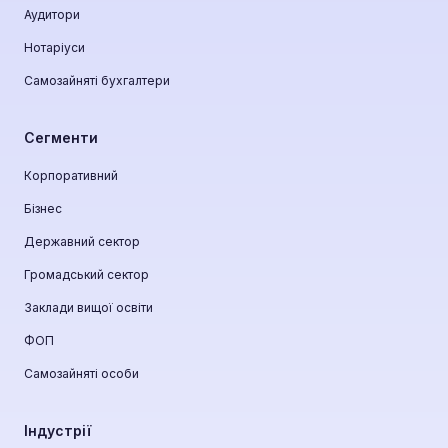
Аудитори
Нотаріуси
Самозайняті бухгалтери
Сегменти
Корпоративний
Бізнес
Державний сектор
Громадський сектор
Заклади вищої освіти
ФОП
Самозайняті особи
Індустрії