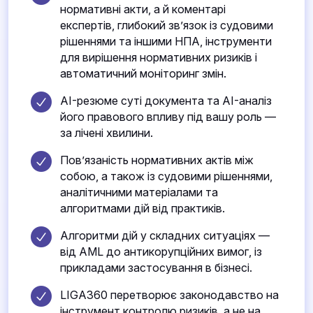
нормативні акти, а й коментарі
експертів, глибокий зв’язок із судовими
рішеннями та іншими НПА, інструменти
для вирішення нормативних ризиків і
автоматичний моніторинг змін.
AI-резюме суті документа та AI-аналіз
його правового впливу під вашу роль —
за лічені хвилини.
Пов’язаність нормативних актів між
собою, а також із судовими рішеннями,
аналітичними матеріалами та
алгоритмами дій від практиків.
Алгоритми дій у складних ситуаціях —
від AML до антикорупційних вимог, із
прикладами застосування в бізнесі.
LIGA360 перетворює законодавство на
інструмент контролю ризиків, а не на