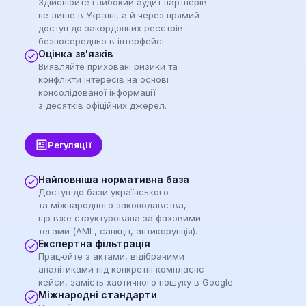
Здійснюйте глибокий аудит партнерів
не лише в Україні, а й через прямий
доступ до закордонних реєстрів
безпосередньо в інтерфейсі.
Оцінка зв'язків
Виявляйте приховані ризики та
конфлікти інтересів на основі
консолідованої інформації
з десятків офіційних джерел.
Регуляції
Найповніша нормативна база
Доступ до бази українського
та міжнародного законодавства,
що вже структурована за фаховими
тегами (AML, санкції, антикорупція).
Експертна фільтрація
Працюйте з актами, відібраними
аналітиками під конкретні комплаєнс-
кейси, замість хаотичного пошуку в Google.
Міжнародні стандарти