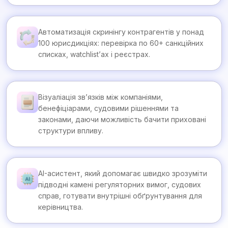
Автоматизація скринінгу контрагентів у понад
100 юрисдикціях: перевірка по 60+ санкційних
списках, watchlist’ах і реєстрах.
Візуаліація зв’язків між компаніями,
бенефіціарами, судовими рішеннями та
законами, даючи можливість бачити приховані
структури впливу.
AI-асистент, який допомагає швидко зрозуміти
підводні камені регуляторних вимог, судових
справ, готувати внутрішні обґрунтування для
керівництва.