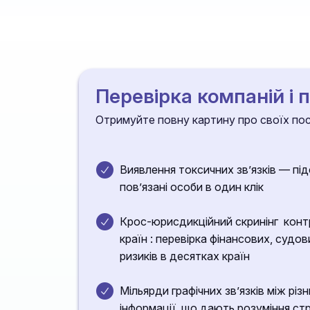
Перевірка компаній і 
Отримуйте повну картину про своїх пост
Виявлення токсичних зв’язків — підс
пов’язані особи в один клік
Крос-юрисдикційний скринінг контр
країн : перевірка фінансових, судов
ризиків в десятках країн
Мільярди графічних звʼязків між рі
інформації, що дають розуміння ст