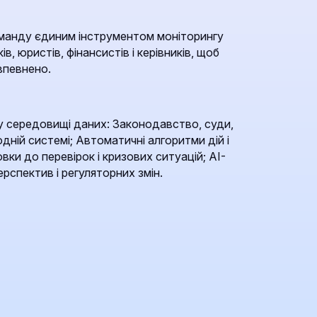
манду єдиним інструментом моніторингу
ів, юристів, фінансистів і керівників, щоб
впевнено.
 середовищі даних: Законодавство, суди,
одній системі; Автоматичні алгоритми дій і
вки до перевірок і кризових ситуацій; AI-
рспектив і регуляторних змін.