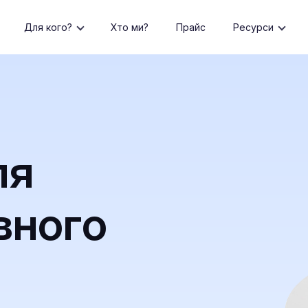
Для кого?
Хто ми?
Прайс
Ресурси
ля
вного