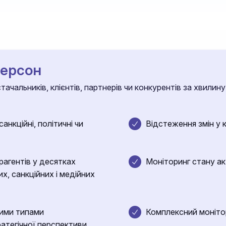
персон
ачальників, клієнтів, партнерів чи конкурентів за хвилину
анкційні, політичні чи
Відстеження змін у 
агентів у десятках
Моніторинг стану ак
их, санкційних і медійних
зними типами
Комплексний монітори
ратегічної перспективи