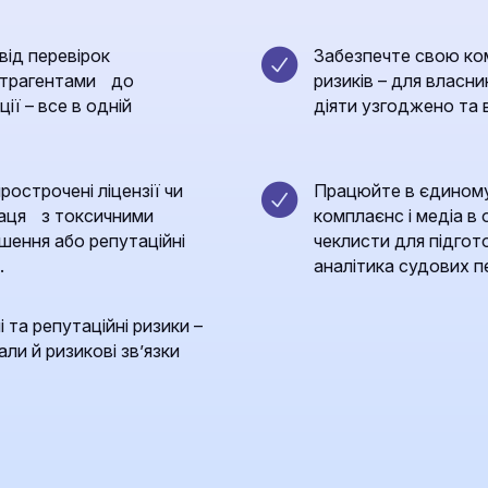
від перевірок
Забезпечте свою ко
онтрагентами до
ризиків – для власник
ції – все в одній
діяти узгоджено та 
острочені ліцензії чи
Працюйте в єдиному
праця з токсичними
комплаєнс і медіа в 
ішення або репутаційні
чеклисти для підгото
.
аналітика судових пе
 та репутаційні ризики –
ли й ризикові зв’язки