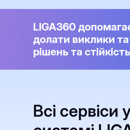
LIGA360 допомага
долати виклики та
рішень та стійкіст
Всі сервіси 