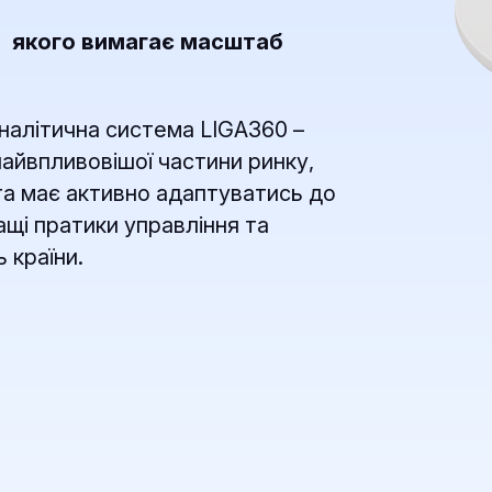
, якого вимагає масштаб
налітична система LIGA360 –
найвпливовішої частини ринку,
 та має активно адаптуватись до
ащі пратики управління та
 країни.