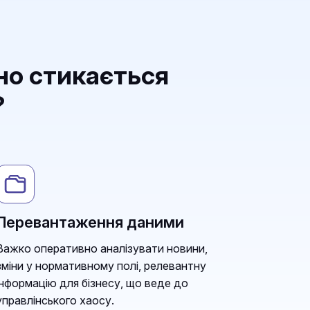
но стикається
?
Перевантаження даними
Важко оперативно аналізувати новини,
зміни у нормативному полі, релевантну
інформацію для бізнесу, що веде до
управлінського хаосу.