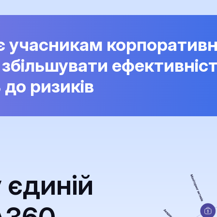
є учасникам корпоративн
 збільшувати ефективніс
ь до ризиків
у єдиній