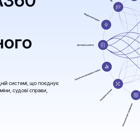
A360
ного
ній системі, що поєднує
міни, судові справи,