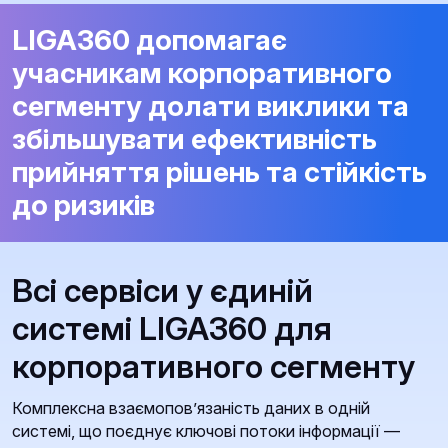
LIGA360 допомагає
учасникам корпоративного
сегменту долати виклики та
збільшувати ефективність
прийняття рішень та стійкість
до ризиків
Всі сервіси у єдиній
системі LIGA360 для
корпоративного сегменту
Комплексна взаємопов’язаність даних в одній
системі, що поєднує ключові потоки інформації —