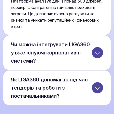
Платформа аналізує дані з понад 500 джерел,
перевіряє контрагентів і виявляє приховані
загрози. Це дозволяє вчасно реагувати на
ризики та уникати репутаційних і фінансових
втрат.
Чи можна інтегрувати LIGA360
у вже існуючі корпоративні
системи?
Так, LIGA360 передбачає інтеграцію з вашими
Як LIGA360 допомагає під час
внутрішніми бізнес-рішеннями. Це забезпечує
єдине інформаційне середовище для юристів,
тендерів та роботи з
фінансів, комплаєнсу та топ-менеджменту, де
постачальниками?
всі дані та аналітика доступні в одному
інтерфейсі.
Платформа перевіряє історію участі компаній