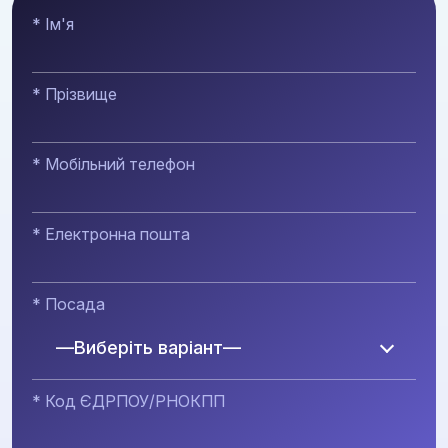
* Ім'я
* Прізвище
* Мобільний телефон
* Електронна пошта
* Посада
—Виберіть варіант—
* Код ЄДРПОУ/РНОКПП