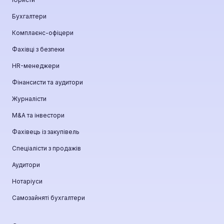
Бухгалтери
Комплаєнс-офіцери
Фахівці з безпеки
HR-менеджери
Фінансисти та аудитори
Журналісти
М&A та інвестори
Фахівець із закупівель
Спеціалісти з продажів
Аудитори
Нотаріуси
Самозайняті бухгалтери