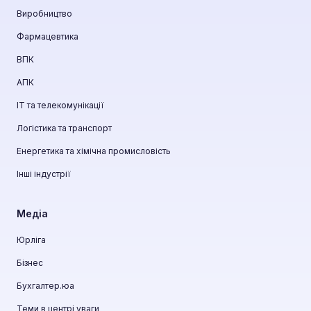
Виробництво
Фармацевтика
ВПК
АПК
ІТ та телекомунікації
Логістика та транспорт
Енергетика та хімічна промисловість
Інші індустрії
Медіа
Юрліга
Бізнес
Бухгалтер.юа
Теми в центрі уваги