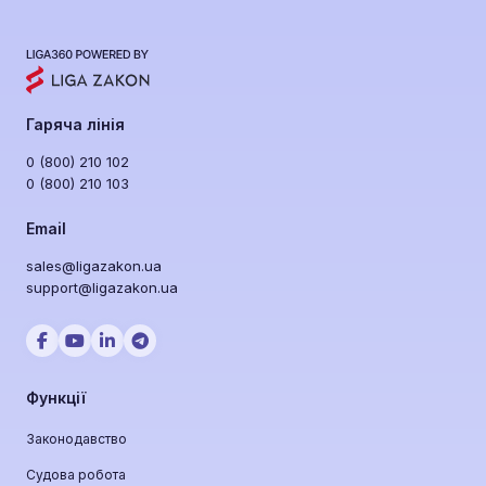
у публічних закупівлях, аналізує їх фінансову
стійкість, судові справи та репутацію. Ви
отримуєте алерти про зміни у статусі
підрядників та уникаєте токсичних
постачальників ще до підписання контракту.
Гаряча лінія
0 (800) 210 102
0 (800) 210 103
Email
sales@ligazakon.ua
support@ligazakon.ua
Функції
Законодавство
Судова робота