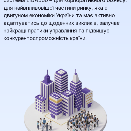
система LIGA360 – для корпоративного бізнесу,
для найвпливовішої частини ринку, яка є
двигуном економіки України та має активно
адаптуватись до щоденних викликів, залучає
найкращі пратики управління та підвищує
конкурентоспроможність країни.