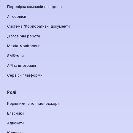
Перевірка компаній та персон
АІ-сервіси
Система "Корпоративні документи"
Договірна робота
Медіа-моніторинг
SMS-маяк
API та інтеграція
Сервіси платформи
Ролі
Керівники та топ-менеджери
Власники
Адвокати
Юристи