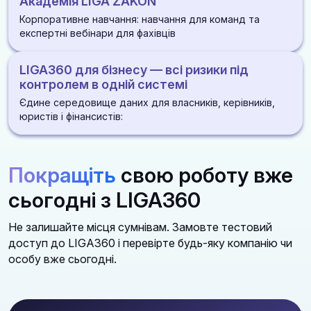
Академія LIGA ZAKON
розпорядження
розірвань
ДІЗНАТИСЯ БІЛЬШЕ
ДІЗНАТИСЯ БІЛЬШЕ
Корпоративне навчання: навчання для команд та
ДІЗНАТИСЯ БІЛЬШЕ
Алерти по статусах і змінах під час процедури
експертні вебінари для фахівців
ДІЗНАТИСЯ БІЛЬШЕ
Оцінка стійкості постачальника: фінанси, суди, санкції
LIGA360 для бізнесу — всі ризики під
репутація
ДІЗНАТИСЯ БІЛЬШЕ
контролем в одній системі
Єдине середовище даних для власників, керівників,
ДІЗНАТИСЯ БІЛЬШЕ
юристів і фінансистів:
Законодавство, перевірки, суди, контрагенти та
медіа в одній платформі
Покращіть
свою роботу вже
Алгоритми дій і автоматичні аналітичні звіти
сьогодні з LIGA360
Зручні доступи для роботи всієї команди із
можливістю створення індивідуальних
Не залишайте місця сумнівам. Замовте тестовий
моніторингів та добірок
доступ до LIGA360 і перевірте будь-яку компанію чи
особу вже сьогодні.
ДІЗНАТИСЯ БІЛЬШЕ