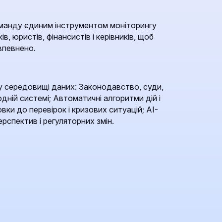
манду єдиним інструментом моніторингу
ів, юристів, фінансистів і керівників, щоб
впевнено.
 середовищі даних: Законодавство, суди,
одній системі; Автоматичні алгоритми дій і
вки до перевірок і кризових ситуацій; AI-
рспектив і регуляторних змін.