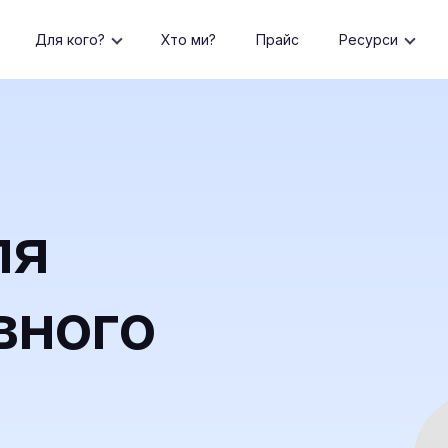
Для кого?
Хто ми?
Прайс
Ресурси
ля
вного