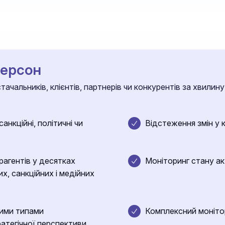
персон
ачальників, клієнтів, партнерів чи конкурентів за хвилину
анкційні, політичні чи
Відстеження змін у 
агентів у десятках
Моніторинг стану ак
их, санкційних і медійних
зними типами
Комплексний монітори
ратегічної перспективи