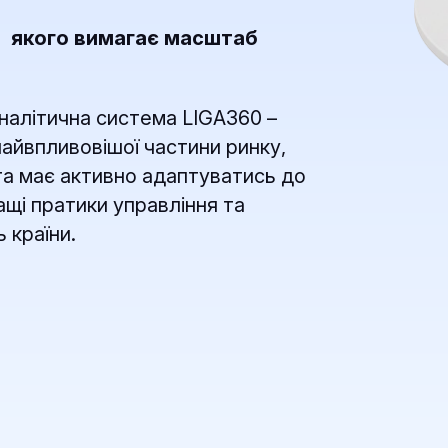
, якого вимагає масштаб
налітична система LIGA360 –
найвпливовішої частини ринку,
 та має активно адаптуватись до
ащі пратики управління та
 країни.