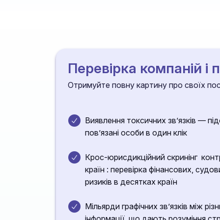
Перевірка компаній і 
Отримуйте повну картину про своїх пост
Виявлення токсичних зв’язків — підс
пов’язані особи в один клік
Крос-юрисдикційний скринінг контр
країн : перевірка фінансових, судов
ризиків в десятках країн
Мільярди графічних звʼязків між рі
інформації, що дають розуміння ст