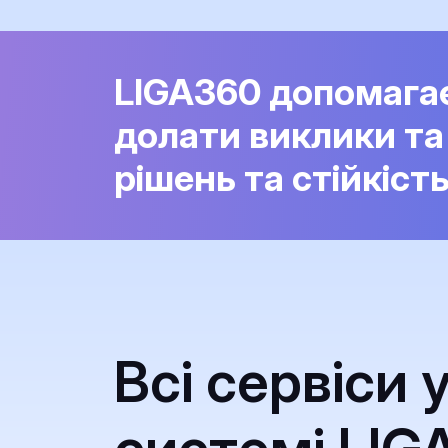
LIGA360 допомага
долати виклики та
рішень та стійкіст
Всі сервіси 