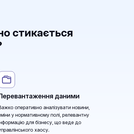
но стикається
?
Перевантаження даними
Важко оперативно аналізувати новини,
зміни у нормативному полі, релевантну
інформацію для бізнесу, що веде до
управлінського хаосу.