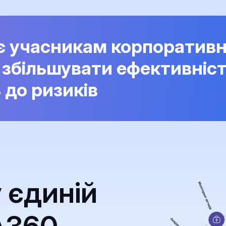
є учасникам корпоративн
 збільшувати ефективніс
ь до ризиків
у єдиній