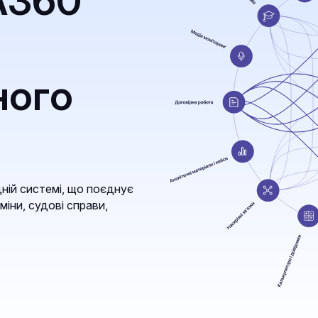
A360
ного
ній системі, що поєднує
міни, судові справи,