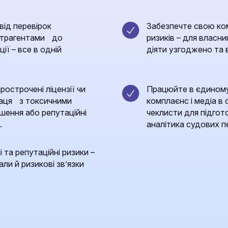
від перевірок
Забезпечте свою ко
онтрагентами до
ризиків – для власник
ції – все в одній
діяти узгоджено та 
острочені ліцензії чи
Працюйте в єдиному
праця з токсичними
комплаєнс і медіа в 
ішення або репутаційні
чеклисти для підгото
.
аналітика судових пе
 та репутаційні ризики –
ли й ризикові зв’язки