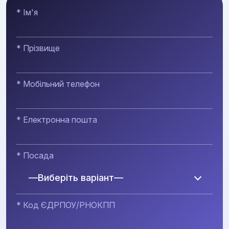
* Ім'я
* Прізвище
* Мобільний телефон
* Електронна пошта
* Посада
—Виберіть варіант—
* Код ЄДРПОУ/РНОКПП