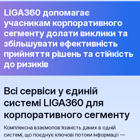
LIGA360 допомагає
учасникам корпоративного
сегменту долати виклики та
збільшувати ефективність
прийняття рішень та стійкість
до ризиків
Всі сервіси у єдиній
системі LIGA360 для
корпоративного сегменту
Комплексна взаємопов’язаність даних в одній
системі, що поєднує ключові потоки інформації —