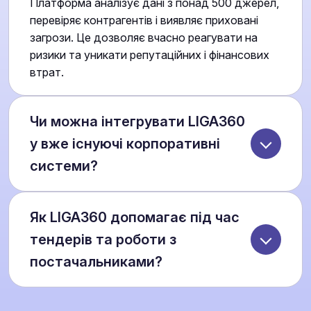
Платформа аналізує дані з понад 500 джерел,
перевіряє контрагентів і виявляє приховані
загрози. Це дозволяє вчасно реагувати на
ризики та уникати репутаційних і фінансових
втрат.
Чи можна інтегрувати LIGA360
у вже існуючі корпоративні
системи?
Так, LIGA360 передбачає інтеграцію з вашими
Як LIGA360 допомагає під час
внутрішніми бізнес-рішеннями. Це забезпечує
єдине інформаційне середовище для юристів,
тендерів та роботи з
фінансів, комплаєнсу та топ-менеджменту, де
постачальниками?
всі дані та аналітика доступні в одному
інтерфейсі.
Платформа перевіряє історію участі компаній