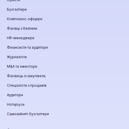
Бухгалтери
Комплаєнс-офіцери
Фахівці з безпеки
HR-менеджери
Фінансисти та аудитори
Журналісти
М&A та інвестори
Фахівець із закупівель
Спеціалісти з продажів
Аудитори
Нотаріуси
Самозайняті бухгалтери