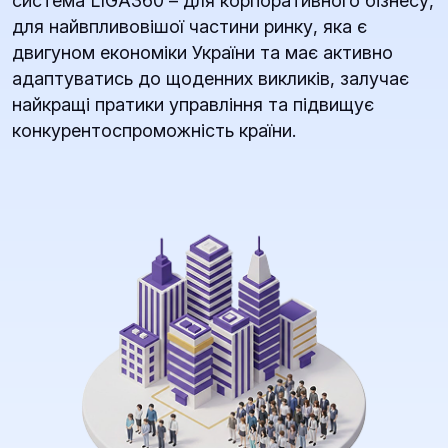
система LIGA360 – для корпоративного бізнесу,
для найвпливовішої частини ринку, яка є
двигуном економіки України та має активно
адаптуватись до щоденних викликів, залучає
найкращі пратики управління та підвищує
конкурентоспроможність країни.