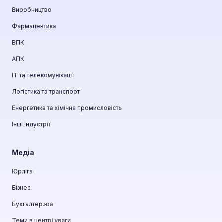
Виробництво
Фармацевтика
ВПК
АПК
ІТ та телекомунікації
Логістика та транспорт
Енергетика та хімічна промисловість
Інші індустрії
Медіа
Юрліга
Бізнес
Бухгалтер.юа
Теми в центрі уваги