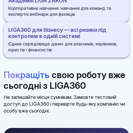
Академія LIGA ZAKON
розпорядження
розірвань
ДІЗНАТИСЯ БІЛЬШЕ
ДІЗНАТИСЯ БІЛЬШЕ
Корпоративне навчання: навчання для команд та
ДІЗНАТИСЯ БІЛЬШЕ
Алерти по статусах і змінах під час процедури
експертні вебінари для фахівців
ДІЗНАТИСЯ БІЛЬШЕ
Оцінка стійкості постачальника: фінанси, суди, санкції
LIGA360 для бізнесу — всі ризики під
репутація
ДІЗНАТИСЯ БІЛЬШЕ
контролем в одній системі
Єдине середовище даних для власників, керівників,
ДІЗНАТИСЯ БІЛЬШЕ
юристів і фінансистів:
Законодавство, перевірки, суди, контрагенти та
медіа в одній платформі
Покращіть
свою роботу вже
Алгоритми дій і автоматичні аналітичні звіти
сьогодні з LIGA360
Зручні доступи для роботи всієї команди із
можливістю створення індивідуальних
Не залишайте місця сумнівам. Замовте тестовий
моніторингів та добірок
доступ до LIGA360 і перевірте будь-яку компанію чи
особу вже сьогодні.
ДІЗНАТИСЯ БІЛЬШЕ