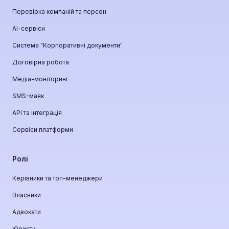
Перевірка компаній та персон
АІ-сервіси
Система "Корпоративні документи"
Договірна робота
Медіа-моніторинг
SMS-маяк
API та інтеграція
Сервіси платформи
Ролі
Керівники та топ-менеджери
Власники
Адвокати
Юристи