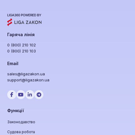
у публічних закупівлях, аналізує їх фінансову
стійкість, судові справи та репутацію. Ви
отримуєте алерти про зміни у статусі
підрядників та уникаєте токсичних
постачальників ще до підписання контракту.
Гаряча лінія
0 (800) 210 102
0 (800) 210 103
Email
sales@ligazakon.ua
support@ligazakon.ua
Функції
Законодавство
Судова робота