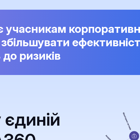
є учасникам корпоративн
 збільшувати ефективніс
ь до ризиків
у єдиній