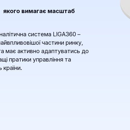
, якого вимагає масштаб
налітична система LIGA360 –
найвпливовішої частини ринку,
 та має активно адаптуватись до
ащі пратики управління та
 країни.