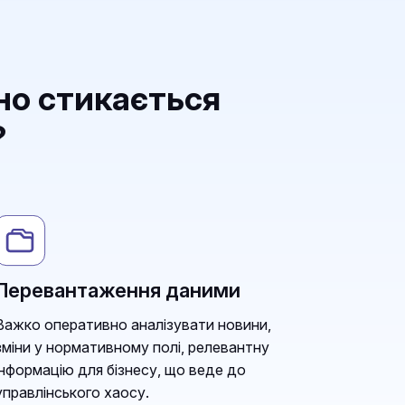
но стикається
?
Перевантаження даними
Важко оперативно аналізувати новини,
зміни у нормативному полі, релевантну
інформацію для бізнесу, що веде до
управлінського хаосу.