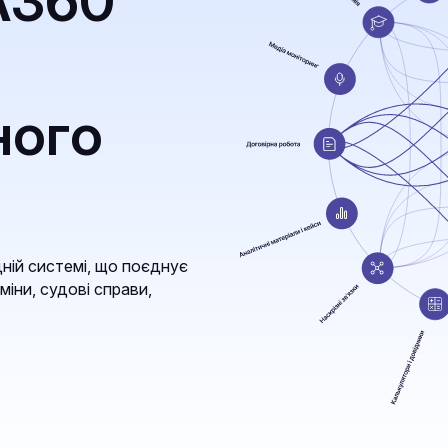
A360
ного
ній системі, що поєднує
міни, судові справи,