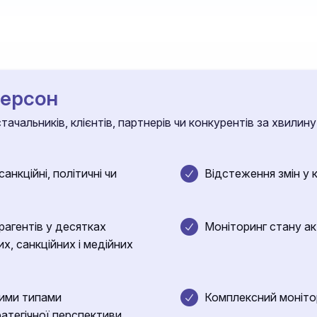
персон
ачальників, клієнтів, партнерів чи конкурентів за хвилину
анкційні, політичні чи
Відстеження змін у 
агентів у десятках
Моніторинг стану ак
их, санкційних і медійних
зними типами
Комплексний монітори
ратегічної перспективи