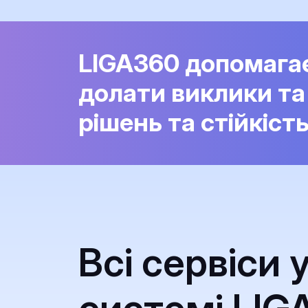
LIGA360 допомага
долати виклики та
рішень та стійкіст
Всі сервіси 