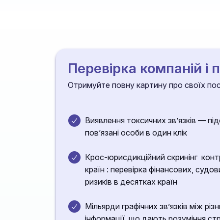
Перевірка компаній і 
Отримуйте повну картину про своїх пост
Виявлення токсичних зв’язків — підс
пов’язані особи в один клік
Крос-юрисдикційний скринінг контр
країн : перевірка фінансових, судов
ризиків в десятках країн
Мільярди графічних звʼязків між рі
інформації, що дають розуміння ст