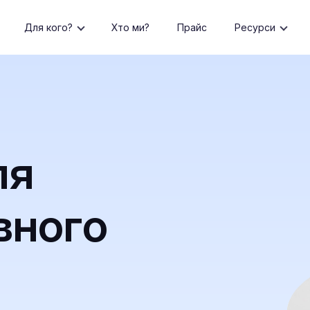
Для кого?
Хто ми?
Прайс
Ресурси
ля
вного