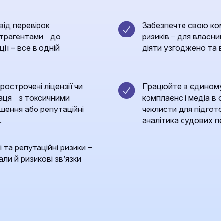
від перевірок
Забезпечте свою ко
онтрагентами до
ризиків – для власник
ції – все в одній
діяти узгоджено та 
острочені ліцензії чи
Працюйте в єдиному
праця з токсичними
комплаєнс і медіа в 
ішення або репутаційні
чеклисти для підгото
.
аналітика судових пе
 та репутаційні ризики –
ли й ризикові зв’язки