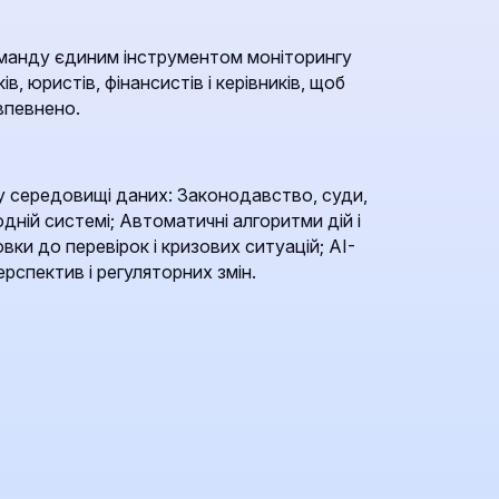
манду єдиним інструментом моніторингу
ів, юристів, фінансистів і керівників, щоб
впевнено.
 середовищі даних: Законодавство, суди,
одній системі; Автоматичні алгоритми дій і
вки до перевірок і кризових ситуацій; AI-
рспектив і регуляторних змін.