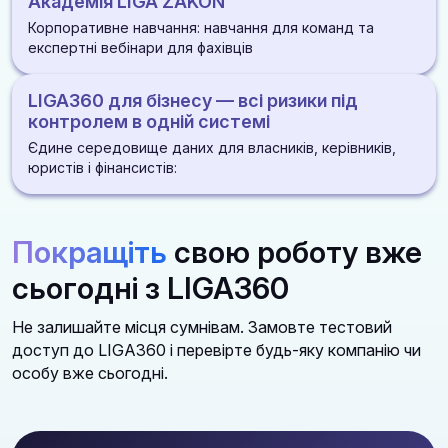
Академія LIGA ZAKON
розпорядження
розірвань
ДІЗНАТИСЯ БІЛЬШЕ
ДІЗНАТИСЯ БІЛЬШЕ
Корпоративне навчання: навчання для команд та
ДІЗНАТИСЯ БІЛЬШЕ
Алерти по статусах і змінах під час процедури
експертні вебінари для фахівців
ДІЗНАТИСЯ БІЛЬШЕ
Оцінка стійкості постачальника: фінанси, суди, санкції
LIGA360 для бізнесу — всі ризики під
репутація
ДІЗНАТИСЯ БІЛЬШЕ
контролем в одній системі
Єдине середовище даних для власників, керівників,
ДІЗНАТИСЯ БІЛЬШЕ
юристів і фінансистів:
Законодавство, перевірки, суди, контрагенти та
медіа в одній платформі
Покращіть
свою роботу вже
Алгоритми дій і автоматичні аналітичні звіти
сьогодні з LIGA360
Зручні доступи для роботи всієї команди із
можливістю створення індивідуальних
Не залишайте місця сумнівам. Замовте тестовий
моніторингів та добірок
доступ до LIGA360 і перевірте будь-яку компанію чи
особу вже сьогодні.
ДІЗНАТИСЯ БІЛЬШЕ