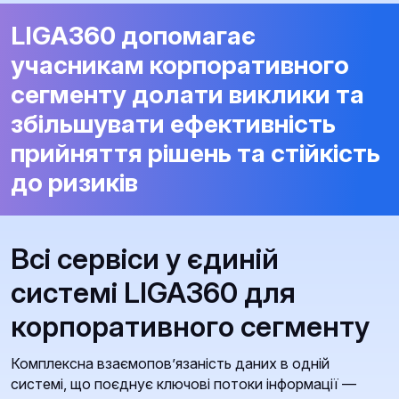
LIGA360 допомагає
учасникам корпоративного
сегменту долати виклики та
збільшувати ефективність
прийняття рішень та стійкість
до ризиків
Всі сервіси у єдиній
системі LIGA360 для
корпоративного сегменту
Комплексна взаємопов’язаність даних в одній
системі, що поєднує ключові потоки інформації —