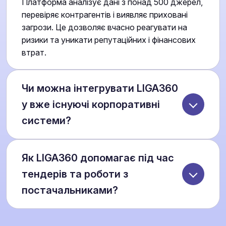
Платформа аналізує дані з понад 500 джерел,
перевіряє контрагентів і виявляє приховані
загрози. Це дозволяє вчасно реагувати на
ризики та уникати репутаційних і фінансових
втрат.
Чи можна інтегрувати LIGA360
у вже існуючі корпоративні
системи?
Так, LIGA360 передбачає інтеграцію з вашими
Як LIGA360 допомагає під час
внутрішніми бізнес-рішеннями. Це забезпечує
єдине інформаційне середовище для юристів,
тендерів та роботи з
фінансів, комплаєнсу та топ-менеджменту, де
постачальниками?
всі дані та аналітика доступні в одному
інтерфейсі.
Платформа перевіряє історію участі компаній