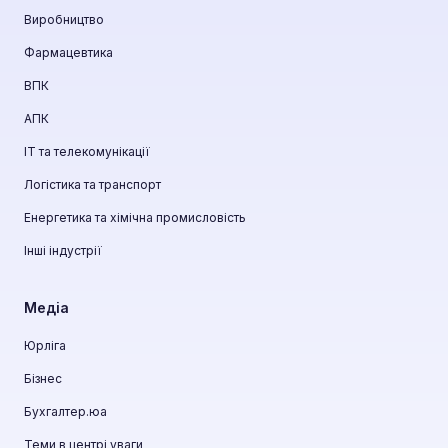
Виробництво
Фармацевтика
ВПК
АПК
ІТ та телекомунікації
Логістика та транспорт
Енергетика та хімічна промисловість
Інші індустрії
Медіа
Юрліга
Бізнес
Бухгалтер.юа
Теми в центрі уваги