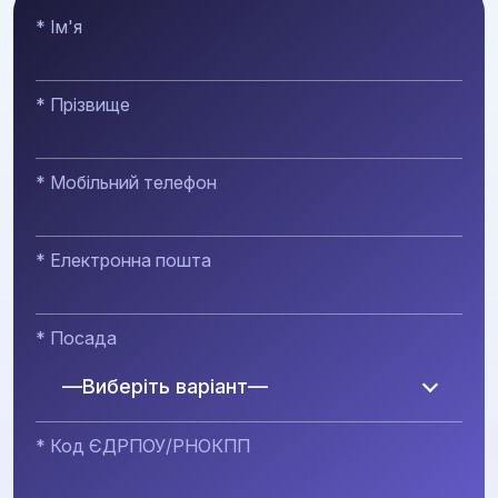
* Ім'я
* Прізвище
* Мобільний телефон
* Електронна пошта
* Посада
—Виберіть варіант—
* Код ЄДРПОУ/РНОКПП