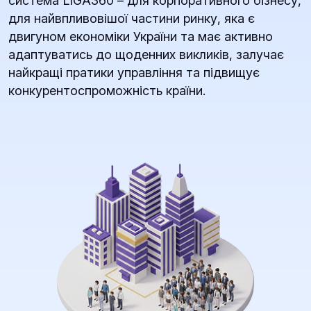
система LIGA360 – для корпоративного бізнесу,
для найвпливовішої частини ринку, яка є
двигуном економіки України та має активно
адаптуватись до щоденних викликів, залучає
найкращі пратики управління та підвищує
конкурентоспроможність країни.