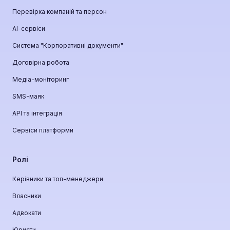
Перевірка компаній та персон
АІ-сервіси
Система "Корпоративні документи"
Договірна робота
Медіа-моніторинг
SMS-маяк
API та інтеграція
Сервіси платформи
Ролі
Керівники та топ-менеджери
Власники
Адвокати
Юристи