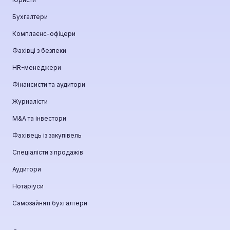
Бухгалтери
Комплаєнс-офіцери
Фахівці з безпеки
HR-менеджери
Фінансисти та аудитори
Журналісти
М&A та інвестори
Фахівець із закупівель
Спеціалісти з продажів
Аудитори
Нотаріуси
Самозайняті бухгалтери