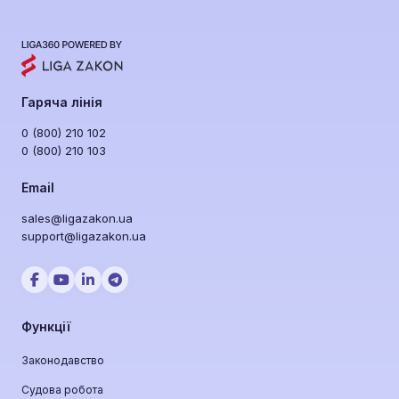
у публічних закупівлях, аналізує їх фінансову
стійкість, судові справи та репутацію. Ви
отримуєте алерти про зміни у статусі
підрядників та уникаєте токсичних
постачальників ще до підписання контракту.
Гаряча лінія
0 (800) 210 102
0 (800) 210 103
Email
sales@ligazakon.ua
support@ligazakon.ua
Функції
Законодавство
Судова робота