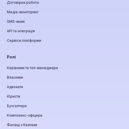
Договірна робота
Медіа-моніторинг
SMS-маяк
API та інтеграція
Сервіси платформи
Ролі
Керівники та топ-менеджери
Власники
Адвокати
Юристи
Бухгалтери
Комплаєнс-офіцери
Фахівці з безпеки