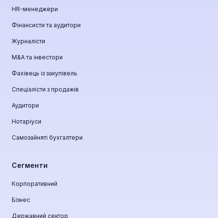
HR-менеджери
Фінансисти та аудитори
Журналісти
М&A та інвестори
Фахівець із закупівель
Спеціалісти з продажів
Аудитори
Нотаріуси
Самозайняті бухгалтери
Сегменти
Корпоративний
Бізнес
Державний сектор