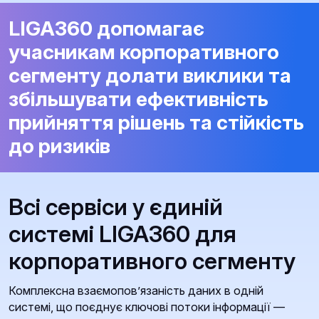
LIGA360 допомагає
учасникам корпоративного
сегменту долати виклики та
збільшувати ефективність
прийняття рішень та стійкість
до ризиків
Всі сервіси у єдиній
системі LIGA360 для
корпоративного сегменту
Комплексна взаємопов’язаність даних в одній
системі, що поєднує ключові потоки інформації —