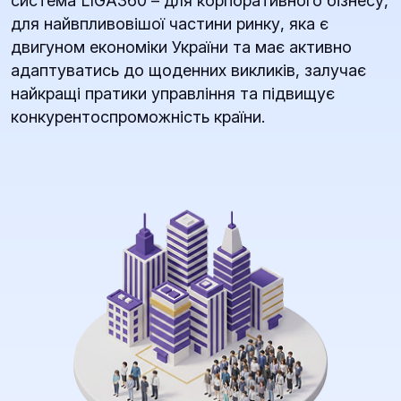
система LIGA360 – для корпоративного бізнесу,
для найвпливовішої частини ринку, яка є
двигуном економіки України та має активно
адаптуватись до щоденних викликів, залучає
найкращі пратики управління та підвищує
конкурентоспроможність країни.