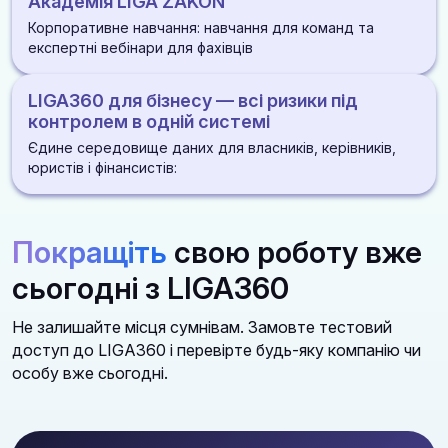
Академія LIGA ZAKON
розпорядження
розірвань
ДІЗНАТИСЯ БІЛЬШЕ
ДІЗНАТИСЯ БІЛЬШЕ
Корпоративне навчання: навчання для команд та
ДІЗНАТИСЯ БІЛЬШЕ
Алерти по статусах і змінах під час процедури
експертні вебінари для фахівців
ДІЗНАТИСЯ БІЛЬШЕ
Оцінка стійкості постачальника: фінанси, суди, санкції
LIGA360 для бізнесу — всі ризики під
репутація
ДІЗНАТИСЯ БІЛЬШЕ
контролем в одній системі
Єдине середовище даних для власників, керівників,
ДІЗНАТИСЯ БІЛЬШЕ
юристів і фінансистів:
Законодавство, перевірки, суди, контрагенти та
медіа в одній платформі
Покращіть
свою роботу вже
Алгоритми дій і автоматичні аналітичні звіти
сьогодні з LIGA360
Зручні доступи для роботи всієї команди із
можливістю створення індивідуальних
Не залишайте місця сумнівам. Замовте тестовий
моніторингів та добірок
доступ до LIGA360 і перевірте будь-яку компанію чи
особу вже сьогодні.
ДІЗНАТИСЯ БІЛЬШЕ