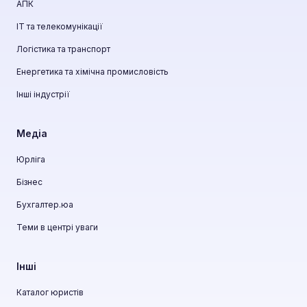
АПК
ІТ та телекомунікації
Логістика та транспорт
Енергетика та хімічна промисловість
Інші індустрії
Медіа
Юрліга
Бізнес
Бухгалтер.юа
Теми в центрі уваги
Інші
Каталог юристів